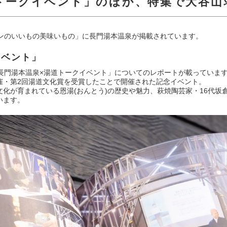
トークイベント」のほか、特集で大谷山
号 ニッポンのいいもの美味いもの」に長門湯本温泉が掲載されています。
イベント」
長門湯本温泉×湯道トークイベント」についてのレポートが載っていま
催・第2回湯道文化賞を受賞したことで開催された記念イベント。
化が育まれている恩湯(おんとう)の歴史や魅力、萩焼陶芸家・16代坂
います。