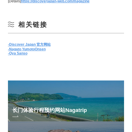
[Details]
https://discoverjapan-web.com/magazine
相关链接
-Discover Japan 官方网站
-Nagato Yumoto
Onsen
-Oya Sanso
长门体验行程预约网站
Nagatrip