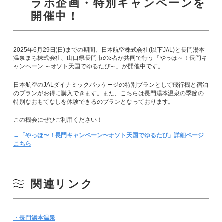
ラボ企画・特別キャンペーンを
開催中！
2025年6月29日(日)までの期間、日本航空株式会社(以下JAL)と長門湯本
温泉まち株式会社、山口県長門市の3者が共同で行う「やっほ～！長門キ
ャンペーン ～オソト天国でゆるたび～」が開催中です。
日本航空のJALダイナミックパッケージの特別プランとして飛行機と宿泊
のプランがお得に購入できます。また、こちらは長門湯本温泉の季節の
特別なおもてなしを体験できるのプランとなっております。
この機会にぜひご利用ください！
→「やっほ〜！長門キャンペーン〜オソト天国でゆるたび」詳細ページ
こちら
関連リンク
・長門湯本温泉