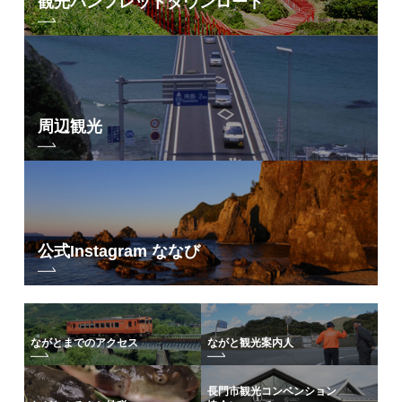
観光パンフレット
ダウンロード
周辺観光
公式Instagram ななび
ながとまでのアクセス
ながと観光案内人
長門市観光コンベンション