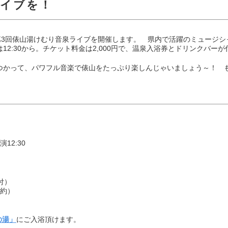
ライブを！
第3回俵山湯けむり音泉ライブを開催します。 県内で活躍のミュージ
2:30から。チケット料金は2,000円で、温泉入浴券とドリンクバー
つかって、パワフル音楽で俵山をたっぷり楽しんじゃいましょう～！ 
12:30
付）
約）
の湯」
にご入浴頂けます。