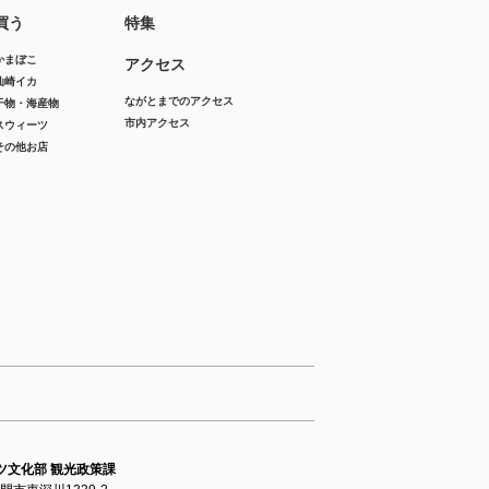
買う
特集
かまぼこ
アクセス
仙崎イカ
ながとまでのアクセス
干物・海産物
市内アクセス
スウィーツ
その他お店
ツ文化部 観光政策課