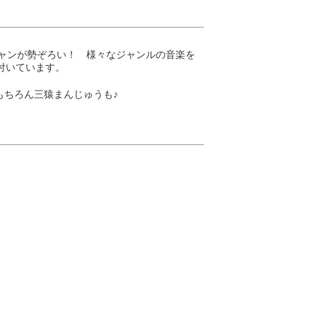
シャンが勢ぞろい！ 様々なジャンルの音楽を
が付いています。
もちろん三猿まんじゅうも♪