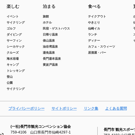
楽しむ
泊まる
食べる
イベント
旅館
テイクアウト
サイクリング
ホテル
やきとり
ゴルフ
民宿・ゲストハウス
仙崎イカ
ダイビング
日帰り温泉
ランチ
サーフィン
俵山温泉
ディナー
シーカヤック
油谷湾温泉
カフェ・スウィーツ
クルーズ
湯免温泉
居酒屋・バー
海水浴場
長門湯本温泉
キャンプ
黄波戸温泉
トレッキング
登山
公園
サイクリング
プライバシーポリシー
サイトポリシー
リンク集
よくある質問
(一社)長門市観光コンベンション協会
長門市 観光スポー
759-4106 山口県長門市仙崎4297-1