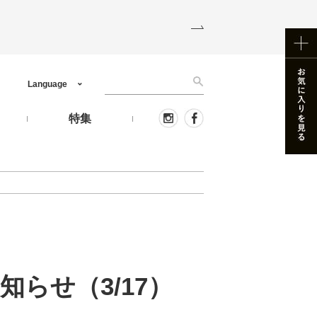
Language
う
特集
らせ（3/17）