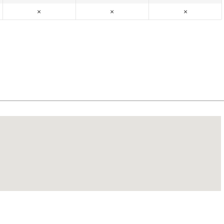
×
×
×