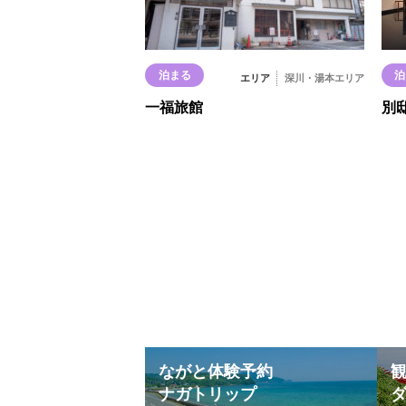
泊まる
泊
エリア
深川・湯本エリア
一福旅館
別邸
ながと体験予約
ナガトリップ