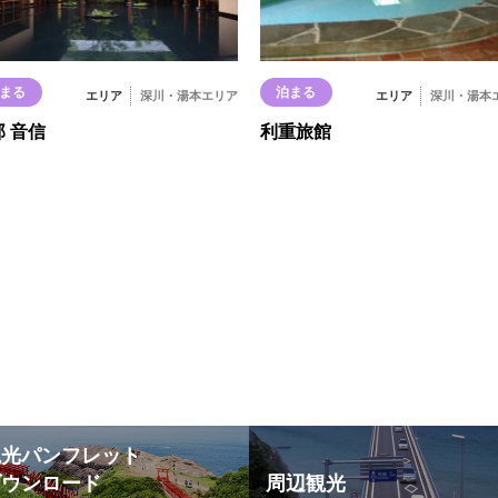
まる
泊まる
エリア
深川・湯本エリア
エリア
深川・湯本
 音信
利重旅館
観光パンフレット
ダウンロード
周辺観光