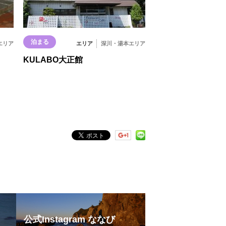
泊まる
エリア
エリア
深川・湯本エリア
KULABO大正館
公式Instagram ななび