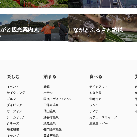
ながと観光案内人
ながとふるさと納税
楽しむ
泊まる
食べる
イベント
旅館
テイクアウト
サイクリング
ホテル
やきとり
ゴルフ
民宿・ゲストハウス
仙崎イカ
ダイビング
日帰り温泉
ランチ
サーフィン
俵山温泉
ディナー
シーカヤック
油谷湾温泉
カフェ・スウィーツ
クルーズ
湯免温泉
居酒屋・バー
海水浴場
長門湯本温泉
キャンプ
黄波戸温泉