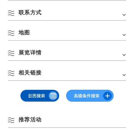
联系方式
会场
小月康男美术馆
地址
226, Misumi Nakayumen, Nagato, Yamaguchi.
8 月
地图
小月康男美术馆
交通方式
从 JR 山阴本线的长门市站或仙崎站乘坐出租车约
电话：
0837-43-2500
需 10 分钟。
■从中国高速公路的美祢 IC 出发约需 35 分钟。
按季节搜索
by Season
展览详情
在 Google 地图上查看
一
二
三
四
五
六
日
停车场
50 *允许大型车辆
相关链接
多变的画风
1
2
春季
9 月 6 日星期日，”香月康男的表现–人–“展览在长门市三隅区的
香月康男美
术馆
开幕。
3
4
5
6
7
8
9
小月康夫博物馆（官方网站）
夏季
本次展览的重点是在小月的作品中出现 “人 “的形象。
原版包和油画复制品现已开始销售。
10
11
12
13
14
15
16
参观者可以通过 “肖像”、”形式 “和 “运动 “等关键词，了解绘画风格多年来
秋季
的变化。
推荐活动
17
18
19
20
21
22
23
冬季