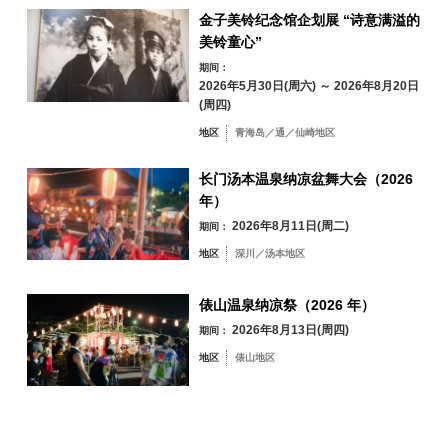
24
25
26
27
28
29
30
金子美铃纪念馆企划展 “诗意满溢的
美铃童心”
31
期间：
2026年5月30日(周六) ～ 2026年8月20日
按地区搜索
by Area
« 7 月
9 月 »
(周四)
地区
青海岛／通／仙崎地区
长门汤本温泉纳凉盆舞大会（2026
年）
青海岛／通／仙
2026年8月11日(周二)
崎地区
期间：
地区
深川／汤本地区
肖像
油谷／日置地区
三隅地区
您将看到的第一批作品来自战前，从学生时代到 20 世纪 40 年代。
深川／汤本地区
俵山温泉纳凉祭（2026 年）
俵山地区
这一时期也是影月寻找自己绘画风格的时期，可以看出他受到了许多不同
2026年8月13日(周四)
期间：
画家的影响。
地区
俵山地区
人物的特征捕捉细致，色彩渲染生动。
按关键词搜索
by Freeword