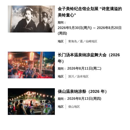
冬季
24
25
26
27
28
29
30
金子美铃纪念馆企划展 “诗意满溢的
美铃童心”
31
期间：
按地区搜索
2026年5月30日(周六) ～ 2026年8月20日
by Area
« 7 月
9 月 »
(周四)
地区
青海岛／通／仙崎地区
长门汤本温泉纳凉盆舞大会（2026
年）
青海岛／通／仙
崎地区
2026年8月11日(周二)
期间：
油谷／日置地区
三隅地区
地区
深川／汤本地区
深川／汤本地区
俵山温泉纳凉祭（2026 年）
俵山地区
2026年8月13日(周四)
期间：
地区
俵山地区
按关键词搜索