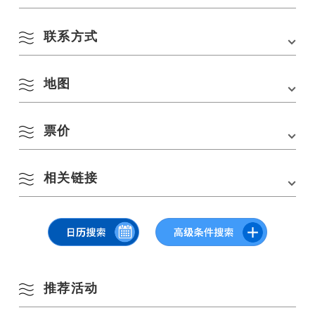
联系方式
会场
金子美铃纪念馆
地址
长门市仙崎 1308 号。
8 月
地图
金子美铃纪念馆
交通方式
从 JR 山阴线仙崎站步行约 5 分钟。
电话：
0837-26-5155
■从中国高速公路的美祢 IC 出发约 45 分钟。
按季节搜索
by Season
票价
在 Google 地图上查看
一
二
三
四
五
六
日
相关链接
成人：350 日元
1
2
春季
-小学生、初中生和高中生：150 日元
*与纪念馆门票共用
3
4
5
6
7
8
9
金子美铃纪念馆（官方网站）
夏季
金子美铃纪念馆（位于纳纳维）
10
11
12
13
14
15
16
秋季
推荐活动
17
18
19
20
21
22
23