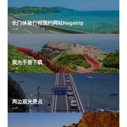
因导致活动无法按计划举行，主办方也会联系报名时登记的联系方式（电
子邮件地址*），以便主办方酌情更改路线或取消活动。(*从
k.sports@city.nagato.lg.jp 发送。
请确保您已将域名设置为从该地址接收
电子邮件）。如果您没有收到电子邮件，或有任何疑问，请联系以下会议
长门体验行程预约网站
Nagatrip
秘书处。
2.严禁申请人以外的任何人替补参赛。
3. 对活动期间发生的任何意外事故将提供急救，但不对任何后续治疗负
责。
4. 组织者将为所有活动参与者购买为期一天的娱乐保险，但不能提供任何
进一步的补偿。如果您不确定保险范围，我们建议您购买个人保险。
5.自行车和随车装备由个人负责。如发生失窃或损坏，主办方概不负责。
6.原则上，发生爆胎或其他故障时的修补工作必须由骑手进行。(携带轮胎
拉杆、备用气筒、打气筒和必要工具）。
观光手册下载
主办方工作人员（包括工作人员骑手、辅助自行车和辅助车）可能会收取
维修费用。请在终点付款。某些类型的故障无法维修。
关于申请
* 名额达到上限后将不再接受申请。如果在达到名额上限后才收到押金，将
在扣除退还押金的相关费用后予以退还。
*参赛者须自行承担与报名相关的任何费用或其他费用。
报名结束后不得取消。
周边观光景点