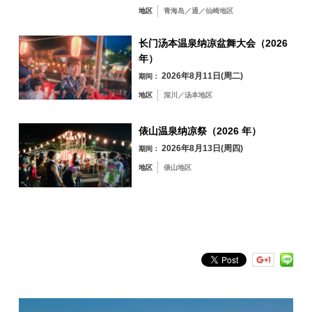
深川／汤本地区
停车或让前方车辆先行，确保安全通过。
息。这些个人信息也将用于今后长门市举办或协办的自行车赛事的参赛信
地区
青海岛／通／仙崎地区
4. 领队绝不能超越带队人员。
息。
俵山地区
5.1.
所有参赛选手不得同时起跑。
长门汤本温泉纳凉盆舞大会（2026
6. 骑手必须在左侧单排骑行，每组不超过 5 人。
7. 如果您无法在规定时间内完成比赛，或者如果主办方在赛事期间确定赛
年）
事的继续存在问题，请立即按照主办方的指示停止比赛。每个援助点都将
2026年8月11日(周二)
期间：
设定通过时限。请遵守主办方的其他安全和赛事管理指示。
8.拉拉队车辆不得进入（随行）赛道。如发现拉拉队车辆（随行车辆），将
地区
深川／汤本地区
取消其拉拉队资格。
按关键词搜索
by Freeword
9. 禁止非参赛选手使用辅助工具。
如果您因任何原因决定退赛，请通知赛事工作人员并听从他们的指示。如
俵山温泉纳凉祭（2026 年）
果您在未通知我们的情况下退赛，赛事总部可能会联系您的紧急联系人，
2026年8月13日(周四)
以确认您的安全。
期间：
11.如果参赛者之间或与公共车辆之间发生交通事故，应立即通知赛事总部
地区
俵山地区
和工作人员，并听从他们的指示。
12.1.
不遵守道路交通法规、注意事项、工作人员指示等的参赛者将被立即
停止骑行，并禁止参加今后的比赛等。
考虑到当地居民
自行车线路使用当地居民居住的道路。经过狭窄街道时，请注意不要骑得
太快。请将食物和瓶子等垃圾装入塑料袋或类似塑料袋中带回。作为一名
骑行者，请确保您为保护环境做出了贡献。
支付参赛费后，在任何情况下均不退还参赛费。
支付参赛费后，在任何情况下参赛费均不予退还。
参赛者信息将发送至报
名时登记的详细联系方式（电子邮件地址*）。如果由于恶劣天气或其他原