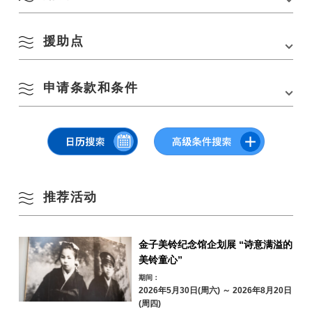
9:00-18:00 前一天的招待会（长门市仙崎 4297-1 号 YUKUTE 旅游信息中
3
4
5
6
7
8
9
开始时间、路线、辅助工具等可能会有变动。
心/路边车站 Senza Kitchen
测量
夏季
这是一项自行车赛事，不会进行测量，因为这不是一项时间或排名竞赛。
援助点
[自行车赛道]。
■
11 月 16 日（星期日
）
车型
10
11
12
13
14
15
16
6:30 – 7:30 当天注册（Renessa Nagato）
任何车型均可。请使用您习惯骑的自行车。
距离：约 114 公里 预计时间：约 8 小时 30 分钟
开始检查和开始时间一经决定，将在网站和参赛指南中公布
秋季
您也可以在旅游信息中心 YUKUTE 租一辆自行车
参赛。(越野自行车、电
*不举行开幕式。
动自行车和儿童山地车）如果您想租用自行车，请在报名时申请。但自行
17
18
19
20
21
22
23
申请条款和条件
急救（25 公里处） 大正堂[美祢市]
*所有参赛选手不会同时起跑。注册后，将在规定时间内进行起跑检查和个
起点 ⇒ (1) 援助地（美祢市/大正洞） ⇒ (2) 援助地（美祢市/别府弁天池）
车数量有限。
– 第二次急救（45 公里处） 别府弁天池[美祢市]
人起跑。
⇒ 石白溪 ⇒ (3) 援助地（里山车站俵山） ⇒ (4) 援助地（织田大滨露营
装备
– 第三次急救（68 公里处） 里山车站俵山
冬季
地） ⇒ 目标
1. 请佩戴在公共道路上骑行所需的装备，如前后刹车、车铃、反光镜（尾
24
25
26
27
28
29
30
– 第四次急救（88 公里处） 织田大滨露营地
灯也可）和符合法律规定的车灯。出于安全考虑，还必须佩戴头盔和手
1. 在参加活动之前，我了解并将遵守活动指南。
套。
2. 在参加活动之前，我将请自行车专家对我的自行车进行检查，并将确保
2. 禁止使用配备 DH 杆或仅配备 DH 杆的车辆。
31
我的自行车得到妥善保 养，然后在报名处提交车辆检查证书。 3. 我没有心
车辆检查
脏病或疾病，并将注意身体健康。
按地区搜索
本次赛事的所有参赛选手都必须提前在最近的自行车店对车辆进行检查。
by Area
4. 如果发生意外，我是受害者或肇事者，无论原因如何，我都将自行承担
« 7 月
9 月 »
车辆检查证书将提前通过电子邮件与参赛指南一同发送。请在自行车店对
风险，不要求主办方或任何其他相关人员承担责任。
推荐活动
您的自行车进行检查，并将其带到报名处。
5.
个人物品
请确保随身携带穿刺修理包、水壶、口粮、工具、小额零钱和医疗保险卡
6. 我不反对在活动期间受伤或生病时接受急救。
复印件。
还建议携带一部手机。此外，请携带雨具和其他您认为必要的物
7. 如果在完成报名后因个人原因取消活动，或因恶劣天气、地震、意外、
金子美铃纪念馆企划展 “诗意满溢的
品。
事故或疾病而取消或减少活动，我将不要求退还报名费。
美铃童心”
驾驶时的注意事项
青海岛／通／仙
8. 我的家人、亲属或监护人（如参赛者为未成年人）已本人同意将本人在
1. 本次活动将在公共道路上举行，没有交通限制。请遵守所有交通法规和
崎地区
活动期间拍摄的照片和姓名用于活动的广告和媒体报道。
期间：
交通信号。
9. 本人授权主办方将本人在活动期间拍摄的照片和姓名用于活动的广告和
2026年5月30日(周六) ～ 2026年8月20日
如果您有 “使用 GPS 骑行 “应用程序，可以
在这里
查看路线。
2.赛道的某些部分会穿过隧道。通过时请务必亮灯行驶。
油谷／日置地区
三隅地区
媒体报道。
(周四)
3.赛道的某些路段比较狭窄。超车或超车时，切勿超车或车速过快，应靠边
10. 主办方将严格按照有关个人信息保护的法律法规处理参与者的个人信