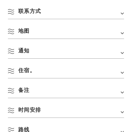
联系方式
会场
长门蕾妮莎 [起点/终点]。
地址
759-4106 山口县长门市仙崎 10818-1
地图
长门周期观光推进协议会秘书处（长门市观光体育文化部体育文化交流课
交通方式
从广岛出发（从中国高速公路峰岸 JCT 大约需要
内）
50 分钟）
中国高速公路峰岸 JCT → 小郡萩路 → 县道 28 号
电话：0837-23-1295 传真：0837-22-6487
通知
→ 国道 191 号 → Renessa 长门
山口县长门市东深川 1339-2 号（邮编 759-4192
在 Google 地图上查看
电话：
0837-23-1295 （长门循环旅游促进理事会秘书处）
从九州出发（从中国高速公路峰岸 IC 大约需要 55
Email：k.sports@city.nagato.lg.jp
分钟）
住宿。
⚫︎2025.5.23 报名开始
中国高速公路峰岸 IC → 县道 33 号 → 国道 435 号
运动会报名现已开始。
→ 在 "Kokyuki "交叉路口左转至国道 316 号左转上
8 月
申请时间：2025 年 5 月 23 日（星期五）至 2025 年 9 月 15 日（星期
一）
316 号国道 → 在 "Shomyoichi "交叉路口右转上
备注
长门市拥有许多独具特色的温泉和住宿设施，包括长门汤本温泉、俵山温
点击此处申请。
191 号国道 → Renessa 长门
泉、玉门温泉、小花堂温泉和油屋湾温泉。
按季节搜索
by Season
有关住宿的信息，请访问以下 URL：”Nagato Sightseeing Navi Navi”。
一
二
三
四
五
六
日
时间安排
起点
和
终点
与去年相同。
http://nanavi.jp/
长门瑞纳丽莎
如需咨询住宿事宜，请联系长门市观光会议协会。
1
2
电话：0837-27-0074
春季
(长门市仙崎 10818-1 号）。
路线
11 月 15 日
（
星期六
）
邮件：info@nanavi.jp