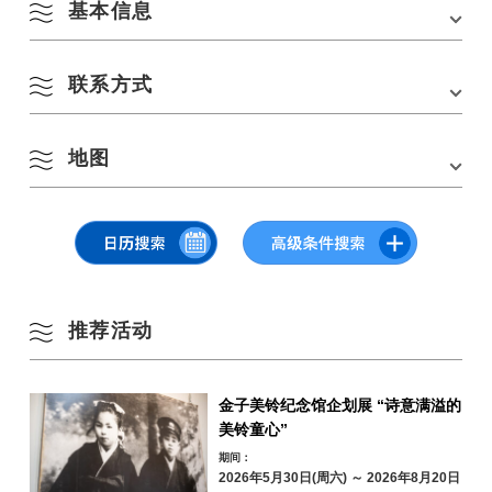
基本信息
8 月
联系方式
会场
金子美铃纪念馆、仙崎地区及周边地区
按季节搜索
地址
山口县长门市仙崎 1308 号 759-4106
by Season
地图
长门市观光会议协会
一
二
三
四
五
六
日
交通方式
从 JR 山阴线仙崎站（Senzaki Station）步行约需
山口县长门市东深川 1324-1 号（邮编 759-4101
5 分钟
电话：
0837-22-8404
- 从中国高速公路的美祢 IC 步行约需 45 分钟。
1
2
网站链接：
http://www.kandoutaiken.com/ryojou/tour/entry151.html
春季
在 Google 地图上查看
停车场
10 个单位
3
4
5
6
7
8
9
夏季
停车费用
免费的
推荐活动
10
11
12
13
14
15
16
秋季
17
18
19
20
21
22
23
金子美铃纪念馆企划展 “诗意满溢的
美铃童心”
冬季
24
25
26
27
28
29
30
期间：
2026年5月30日(周六) ～ 2026年8月20日