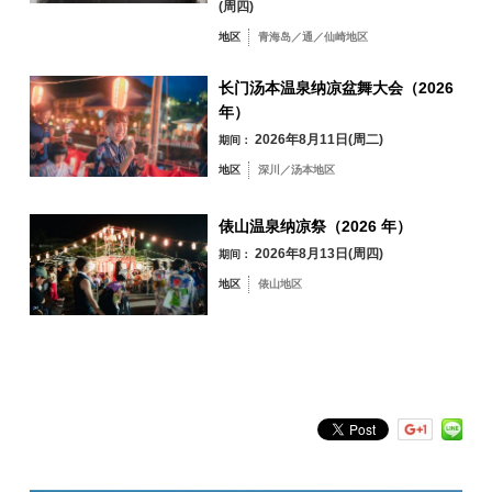
(周四)
31
地区
青海岛／通／仙崎地区
按地区搜索
by Area
« 7 月
9 月 »
长门汤本温泉纳凉盆舞大会（2026
年）
2026年8月11日(周二)
期间：
地区
深川／汤本地区
青海岛／通／仙
崎地区
俵山温泉纳凉祭（2026 年）
油谷／日置地区
三隅地区
2026年8月13日(周四)
期间：
深川／汤本地区
地区
俵山地区
俵山地区
按关键词搜索
by Freeword