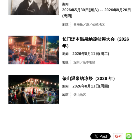
期间：
31
2026年5月30日(周六) ～ 2026年8月20日
(周四)
按地区搜索
by Area
« 7 月
9 月 »
地区
青海岛／通／仙崎地区
长门汤本温泉纳凉盆舞大会（2026
年）
2026年8月11日(周二)
期间：
青海岛／通／仙
崎地区
地区
深川／汤本地区
油谷／日置地区
三隅地区
俵山温泉纳凉祭（2026 年）
深川／汤本地区
2026年8月13日(周四)
期间：
俵山地区
地区
俵山地区
按关键词搜索
by Freeword