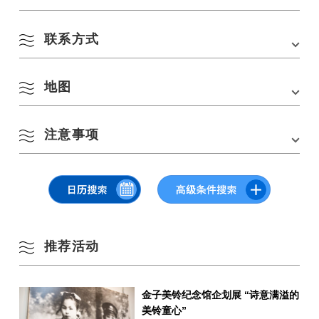
联系方式
会场
显济寺前广场
8 月
地址
759-4106 日本山口县长门市仙崎大备 2118 号
地图
Dahibi 居民区协会总代表 Nakamura
交通方式
从中国高速公路的美祢 IC 出发，驾车约需 50 分
按季节搜索
电话：
090-4143-4708
by Season
钟。
一
二
三
四
五
六
日
- 从 JR 山阴线的长门市站出发，乘坐三电交通巴士
注意事项
到第一巴士站下车，步行约需 36 分钟。
在 Google 地图上查看
1
2
停车场
大日喜，西园寺前
春季
3
4
5
6
7
8
9
*小雨和降雪，如遇恶劣天气则推迟。
夏季
10
11
12
13
14
15
16
推荐活动
秋季
17
18
19
20
21
22
23
金子美铃纪念馆企划展 “诗意满溢的
冬季
24
25
26
27
28
29
30
美铃童心”