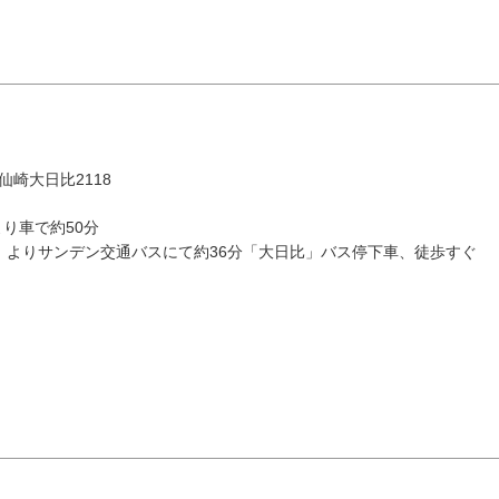
市仙崎大日比2118
より車で約50分
8月
」よりサンデン交通バスにて約36分「大日比」バス停下車、徒歩すぐ
エリアから検索
火
水
木
金
土
1
油谷・
4
5
6
7
8