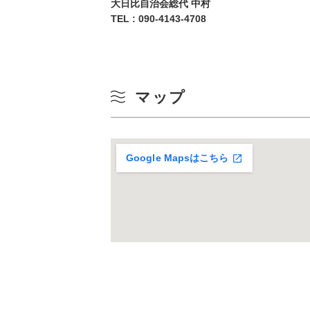
大日比自治会総代 中村
10
TEL :
090-4143-4708
冬
17
24
マップ
31
Google Mapsはこちら