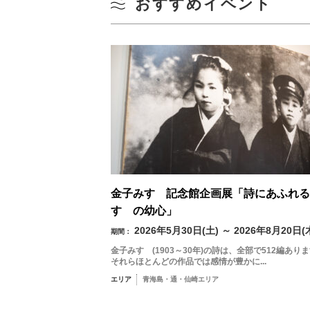
おすすめイベント
金子みすゞ記念館企画展「詩にあふれる
すゞの幼心」
2026年5月30日(土) ～ 2026年8月20日(
期間：
金子みすゞ(1903～30年)の詩は、全部で512編あり
それらほとんどの作品では感情が豊かに...
エリア
青海島・通・仙崎エリア