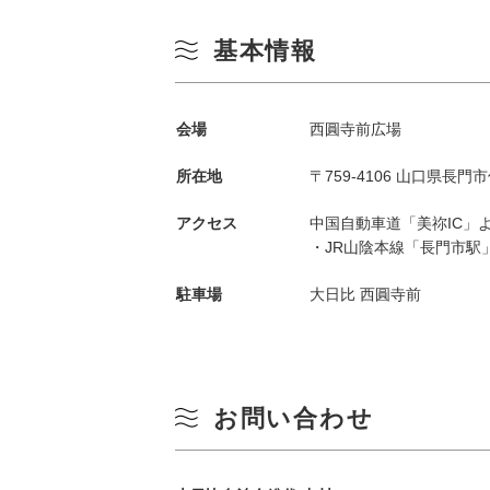
基本情報
会場
西圓寺前広場
所在地
〒759-4106 山口県長門
アクセス
中国自動車道「美祢IC」
・JR山陰本線「長門市駅
季節から検索
by Season
駐車場
大日比 西圓寺前
春
月
夏
お問い合わせ
3
秋