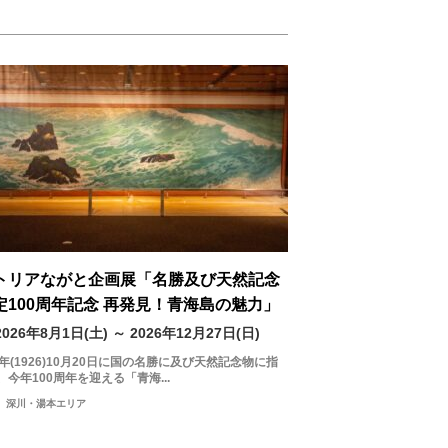
トリアながと企画展「名勝及び天然記念
定100周年記念 再発見！青海島の魅力」
2026年8月1日(土) ～ 2026年12月27日(日)
5年(1926)10月20日に国の名勝に及び天然記念物に指
、今年100周年を迎える「青海...
深川・湯本エリア