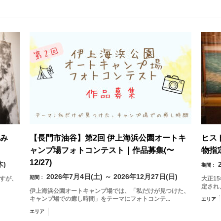
み
【長門市油谷】第2回 伊上海浜公園オートキ
ヒス
ャンプ場フォトコンテスト｜作品募集(〜
物指
12/27)
木)
期間：
2026年7月4日(土) ～ 2026年12月27日(日)
期間：
ますが、
大正1
定され
伊上海浜公園オートキャンプ場では、「私だけが見つけた、
キャンプ場での癒し時間」をテーマにフォトコンテ...
エリア
エリア