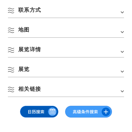
联系方式
会场
金子美铃纪念馆
地址
长门市仙崎 1308 号。
地图
金子美铃纪念馆
交通方式
从 JR 山阴线仙崎站步行约 5 分钟。
电话：
0837-26-5155
■从中国高速公路的美祢 IC 出发约 45 分钟。
8 月
展览详情
停车场
10 个单位
在 Google 地图上查看
按季节搜索
by Season
停车费用
免费的
一
二
三
四
五
六
日
展览
日期和时间
2021 年 3 月 2 日星期二至 3 月 30 日星期二
1
2
9:00 – 17:00 *最后入场时间为 16:30
春季
相关链接
纳纳维新页面
目录
3
4
5
6
7
8
9
东日本大地震十年后：更加一致的思想 “展览已开始（3 月 30 日）。
夏季
推出东日本大地震灾后重建援助和金子美铃基金
金子美铃纪念馆（官方网站）
（又称儿玉 Dakayaka 捐款）倡议。
10
11
12
13
14
15
16
金子美铃纪念馆（位于纳纳维）
三铃粉丝和其他人士向岩手、宫城和福岛的三所小学和初中捐款。
秋季
介绍捐赠五十铃金子-三铃儿童歌曲集和儿童歌曲图画书的倡议。
17
18
19
20
21
22
23
在每项倡议中引入感谢信。