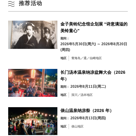
推荐活动
由全国 Misuzu 协会等认可。
冬季
地震灾后重建特别项目 “Kaneko Misuzu 展览–每个人都与众不同，每
24
25
26
27
28
29
30
个人都是好人”。
介绍 Misuzu Sanzan SUN 执行委员会的倡议。
金子美铃纪念馆企划展 “诗意满溢的
31
美铃童心”
介绍千寻支持康复慈善音乐会。
按地区搜索
by Area
南三陆角，与长门市签订了灾害支援协议。
期间：
« 7 月
9 月 »
2026年5月30日(周六) ～ 2026年8月20日
(周四)
票价
地区
青海岛／通／仙崎地区
成人 ¥350
小学生、初中生和高中生 ¥150
长门汤本温泉纳凉盆舞大会（2026
青海岛／通／仙
崎地区
年）
2026年8月11日(周二)
期间：
油谷／日置地区
三隅地区
地区
深川／汤本地区
深川／汤本地区
俵山地区
俵山温泉纳凉祭（2026 年）
2026年8月13日(周四)
期间：
地区
俵山地区