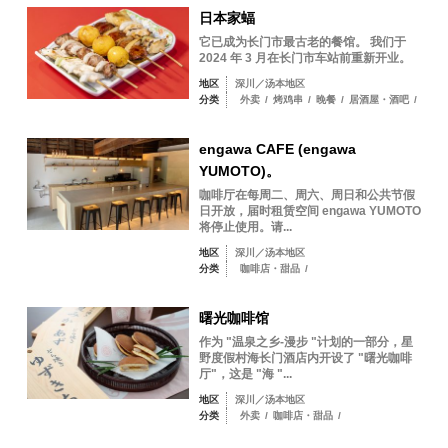
日本家蝠
它已成为长门市最古老的餐馆。 我们于
2024 年 3 月在长门市车站前重新开业。
地区
深川／汤本地区
分类
外卖
/
烤鸡串
/
晚餐
/
居酒屋・酒吧
/
engawa CAFE (engawa
YUMOTO)。
咖啡厅在每周二、周六、周日和公共节假
日开放，届时租赁空间 engawa YUMOTO
将停止使用。请...
地区
深川／汤本地区
分类
咖啡店・甜品
/
曙光咖啡馆
作为 "温泉之乡-漫步 "计划的一部分，星
野度假村海长门酒店内开设了 "曙光咖啡
厅"，这是 "海 "...
地区
深川／汤本地区
分类
外卖
/
咖啡店・甜品
/