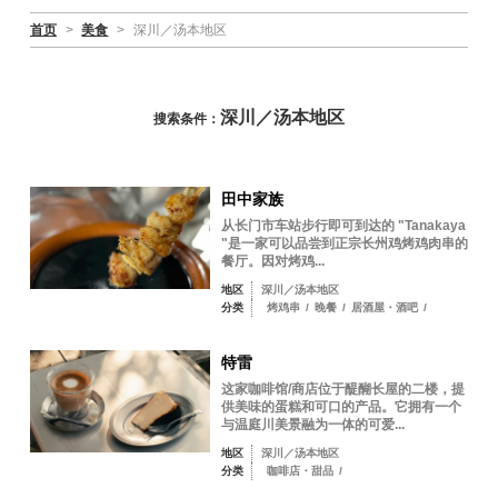
首页
>
美食
>
深川／汤本地区
深川／汤本地区
搜索条件：
田中家族
从长门市车站步行即可到达的 "Tanakaya
"是一家可以品尝到正宗长州鸡烤鸡肉串的
餐厅。因对烤鸡...
地区
深川／汤本地区
分类
烤鸡串
/
晚餐
/
居酒屋・酒吧
/
特雷
这家咖啡馆/商店位于醍醐长屋的二楼，提
供美味的蛋糕和可口的产品。它拥有一个
与温庭川美景融为一体的可爱...
地区
深川／汤本地区
分类
咖啡店・甜品
/