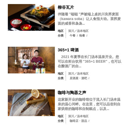
柳谷瓦片
伴随着 "嗞嗞 "声被端上桌的川良荞麦面
（kawara soba）让人食指大动。茶荞麦
面的咸香和袅袅...
地区
深川／汤本地区
分类
午餐
/
晚餐
/
365+1 啤酒
2021 年夏季在长门汤本温泉开业。您
可以在柜台饮用 "365+1 BEER"，也可以
在酿酒厂的自...
地区
深川／汤本地区
分类
居酒屋・酒吧
/
咖啡与陶器之声
这家新开业的咖啡馆位于流入长门汤本温
泉的温心河畔。在这里，您可以品尝到自
家烘焙的咖啡和自制糕点，以及...
地区
深川／汤本地区
分类
咖啡店・甜品
/