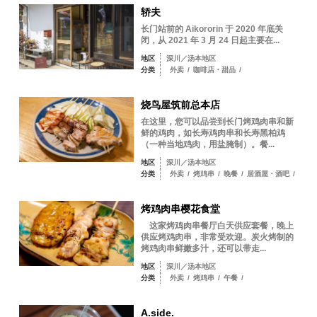
轿夫
长门站前的 Aikororin 于 2020 年底关
闭，从 2021 年 3 月 24 日起主要在...
地区
深川／汤本地区
分类
外卖
/
咖啡店・甜品
/
烧鸟屋筑前总本店
在这里，您可以品尝到长门烤鸡肉串和新
鲜的鸡肉，如长寿鸡肉串和长寿黑柏鸡
（一种当地鸡肉，用盐腌制）。餐...
地区
深川／汤本地区
分类
外卖
/
烤鸡串
/
晚餐
/
居酒屋・酒吧
/
烤鸡肉串樱花食堂
这家烤鸡肉串餐厅白天供应套餐，晚上
供应烤鸡肉串，非常受欢迎。炭火烤制的
烤鸡肉串鲜嫩多汁，还可以带走...
地区
深川／汤本地区
分类
外卖
/
烤鸡串
/
午餐
/
A.side.