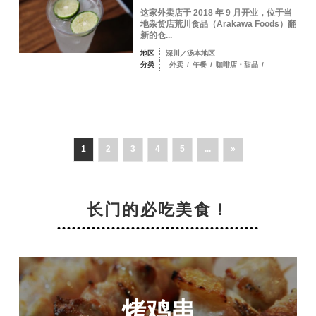
这家外卖店于 2018 年 9 月开业，位于当
地杂货店荒川食品（Arakawa Foods）翻
新的仓...
地区
深川／汤本地区
分类
外卖
/
午餐
/
咖啡店・甜品
/
1
2
3
4
5
...
»
长门的必吃美食！
烤鸡串