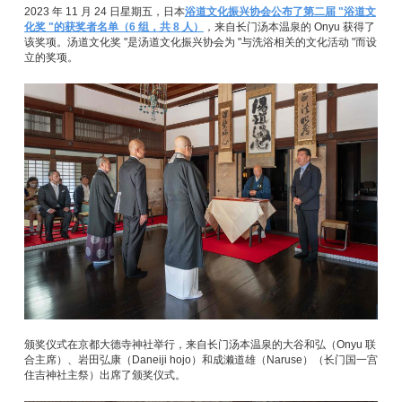
2023 年 11 月 24 日星期五，日本
浴道文化振兴协会公布了第二届 "浴道文
化奖 "的获奖者名单（6 组，共 8 人）
，来自长门汤本温泉的 Onyu 获得了
该奖项。汤道文化奖 "是汤道文化振兴协会为 "与洗浴相关的文化活动 "而设
立的奖项。
颁奖仪式在京都大德寺神社举行，来自长门汤本温泉的大谷和弘（Onyu 联
合主席）、岩田弘康（Daneiji hojo）和成濑道雄（Naruse）（长门国一宫
住吉神社主祭）出席了颁奖仪式。