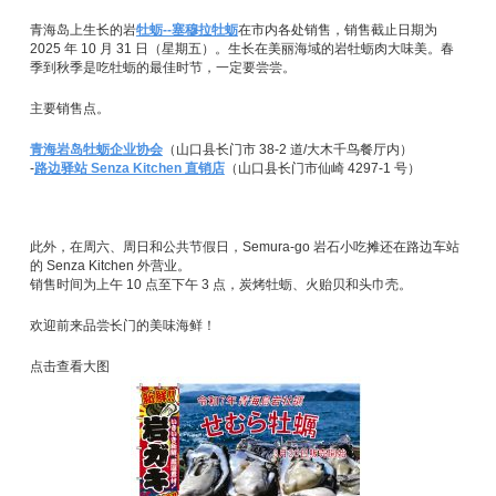
青海岛上生长的岩
牡蛎--塞穆拉牡蛎
在市内各处销售，销售截止日期为
2025 年 10 月 31 日（星期五）。生长在美丽海域的岩牡蛎肉大味美。春
季到秋季是吃牡蛎的最佳时节，一定要尝尝。
主要销售点。
青海岩岛牡蛎企业协会
（山口县长门市 38-2 道/大木千鸟餐厅内）
-
路边驿站 Senza Kitchen 直销店
（山口县长门市仙崎 4297-1 号）
此外，在周六、周日和公共节假日，Semura-go 岩石小吃摊还在路边车站
的 Senza Kitchen 外营业。
销售时间为上午 10 点至下午 3 点，炭烤牡蛎、火贻贝和头巾壳。
欢迎前来品尝长门的美味海鲜！
点击查看大图