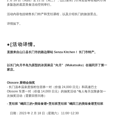
2 月 16 日（周四）至 21 日（周二），山口县长门市博览会将在福冈市博
多阪急的底层美食活动空间举行。
活动内容包括销售长门特产和烹饪课程，以及介绍长门的旅游景点。
详情如下。
[活动详情。
直接来自山口县长门市的路边驿站 Senza Kitchen！ 长门市特产。
以长门向月半岛为原型的冰淇淋店 "向月"（Mukatsuku）在福冈开了第一
家店。
Otosore 展销会抽奖
- 长门汤本温泉度假村住宿券一对（价值 24,000 日元）和高速巴士
Otosore 车票一对（价值 14,000 日元）的抽奖活动 *每人每天仅限参加一
次抽奖活动（需要回答问卷）
- 烹饪班 "嶋田三的<美味食谱>烹饪班烹饪班 "嶋田三的美味食谱烹饪班
日期：2023 年 2 月 18 日（星期六） 11:00~12:30