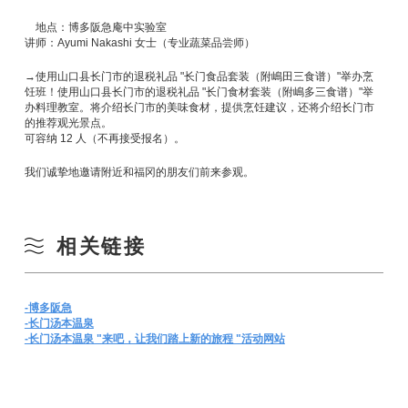
地点：博多阪急庵中实验室
讲师：Ayumi Nakashi 女士（专业蔬菜品尝师）
→使用山口县长门市的退税礼品 "长门食品套装（附嶋田三食谱）"举办烹
饪班！使用山口县长门市的退税礼品 "长门食材套装（附嶋多三食谱）"举
办料理教室。将介绍长门市的美味食材，提供烹饪建议，还将介绍长门市
的推荐观光景点。
可容纳 12 人（不再接受报名）。
我们诚挚地邀请附近和福冈的朋友们前来参观。
相关链接
-博多阪急
-长门汤本温泉
-长门汤本温泉 "来吧，让我们踏上新的旅程 "活动网站