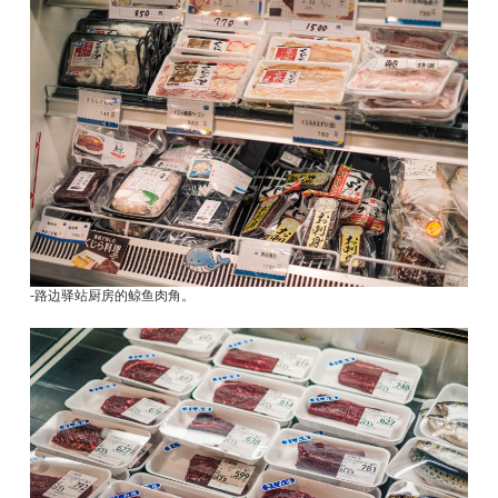
-路边驿站厨房的鲸鱼肉角。