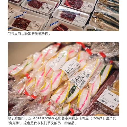
节气日当天还出售生鲸鱼肉。
除了鲸鱼肉，△Senza Kitchen 还出售市内糕点店鸟屋（Toraya）生产的
"魔鬼棒"。这也是代表长门节文的另一种菜品。