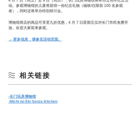
4 月 7 日（周五）至 9 日（周日），长门玩具博物馆将举办五周年纪念活
动。参观博物馆的儿童将获得一份纪念礼物（磁铁/仅限前 100 名参观
者），同时还将举办特别研讨会。
博物馆商店的商品可享受九折优惠，4 月 7 日星期五仅对长门市民免费开
放。欢迎大家前来参观。
→ 更多信息，请参见活动页面。
相关链接
-长门玩具博物馆
-Michi no Eki Senza Kitchen