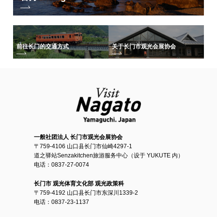
提供的烤串有该协会的品牌鸡 "长州ori "和山口县出产的原产地鸡 "长州黑
柏"。Choshu Kuro Kashiwa 鸡肉具有只有地道鸡肉才有的嚼劲和美味，而
且还含有大量的亚胺肽，据说这种物质能有效缓解疲劳，因此是运动员的
前往长门的交通方式
关于长门市观光会展协会
推荐食材。
当我们问选手们对烤鸡肉串的看法时，他们笑着回答：'好吃！(美味）"的笑
容。
此外，长门市还为在长门市举办训练营的山口县外橄榄球组织提供 "橄榄球
训练营吸引项目补贴"，每人每晚 1,000 日元，每个组织最多 500,000 日
元。令人惊叹！训练营球场。
从长门汤本温泉的旅馆开车到训练基地所在的俵山山根体育场大约需要 15
分钟。长门汤本温泉和俵山北之间也有一条高速公路，交通便利。包括长
一般社团法人 长门市观光会展协会
门汤本温泉在内，长门市内还有五个温泉胜地，您可以享受不同氛围的温
〒759-4106 山口县长门市仙崎4297-1
泉。
道之驿站Senzakitchen旅游服务中心（设于 YUKUTE 内）
点击此处查看长门五大名泉（长门汤本温泉、俵山温泉、玉门温泉、
电话：0837-27-0074
光堂温泉和油屋湾温泉）特辑。
长门市 观光体育文化部 观光政策科
〒759-4192 山口县长门市东深川1339-2
电话：0837-23-1137
点击此处查看有关长门烤鸡肉串的特别报道。