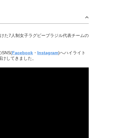
に向けた7人制女子ラグビーブラジル代表チームの
NS(
Facebook
・
Instagram
)へハイライト
届けしてきました。