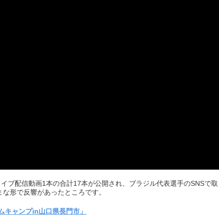
ライブ配信動画1本の合計17本が公開され、ブラジル代表選手のSNSで
まな形で反響があったところです。
ームキャンプin山口県長門市」