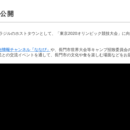
公開
ではブラジルのホストタウンとして、「東京2020オリンピック競技大会」
光情報チャンネル「ななび」
や、長門市世界大会等キャンプ招致委員会のS
民との交流イベントを通して、長門市の文化や食を楽しむ場面などをお