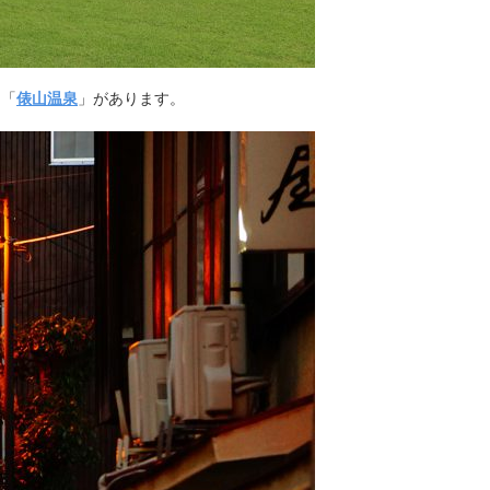
る「
俵山温泉
」があります。