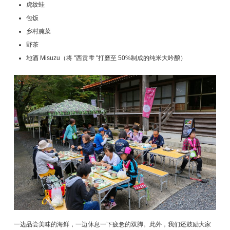
虎纹蛙
包饭
乡村腌菜
野茶
地酒 Misuzu（将 "西贡雫 "打磨至 50%制成的纯米大吟酿）
一边品尝美味的海鲜，一边休息一下疲惫的双脚。此外，我们还鼓励大家