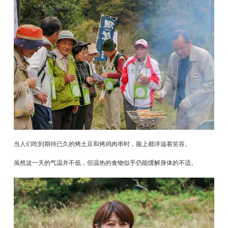
当人们吃到期待已久的烤土豆和烤鸡肉串时，脸上都洋溢着笑容。
虽然这一天的气温并不低，但温热的食物似乎仍能缓解身体的不适。