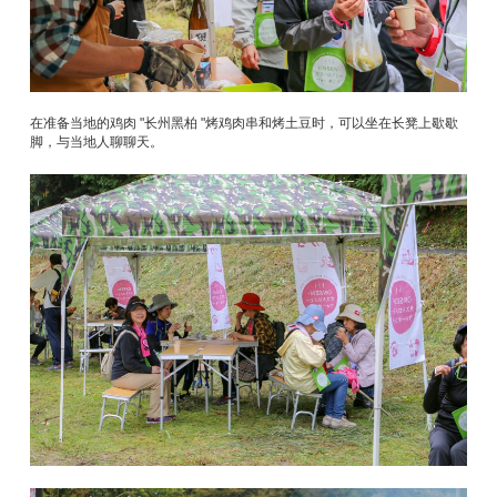
在准备当地的鸡肉 "长州黑柏 "烤鸡肉串和烤土豆时，可以坐在长凳上歇歇
脚，与当地人聊聊天。