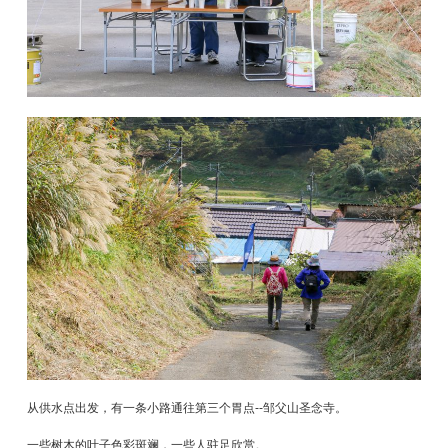
从供水点出发，有一条小路通往第三个胃点--邹父山圣念寺。
一些树木的叶子色彩斑斓，一些人驻足欣赏。