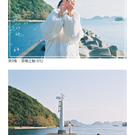
第9集：晨曦之触 (01)