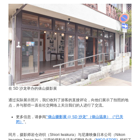
在 SD 沙龙举办的俵山摄影展
通过实际展示照片，我们收到了游客的直接评论，向他们展示了拍照的地
点，并与那些一直在社交网络上关注我们的人进行了交流。
更多信息，请参阅
"俵山摄影展 @ SD 沙龙"（俵山温泉）（*已关
闭）
"。
同月，摄影师岩仓诗织（Shiori Iwakura）与尼康映像日本公司（Nikon
Imaging Japan Inc）运营的摄影生活方式网络杂志《
NICO STOP
》组织了