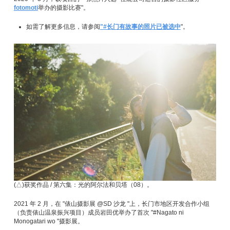
fotomoti
举办的摄影比赛"。
如需了解更多信息，请参阅
"#长门有故事的照片已被选中
"。
(△)获奖作品 / 第六集：光的阿尔法和贝塔（08）。
2021 年 2 月，在 "俵山摄影展 @SD 沙龙 "上，长门市地区开发合作小组
（负责俵山温泉振兴项目）成员岩田优举办了首次 "#Nagato ni
Monogatari wo "摄影展。