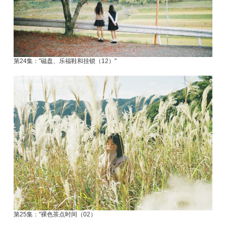
第24集："磁盘、乐福鞋和挂锁（12）"
第25集："裸色茶点时间（02）