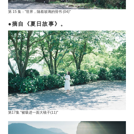
第 15 集："世界，隔着玻璃的情书 (04)"
摘自《夏日故事》。
第17集 "被吸进一面大镜子(11)"