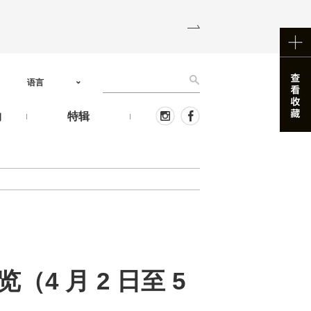
语言
物
特辑
（4 月 2 日至 5