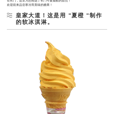
在长门，这里为您精选了长门今夏最酷的甜点！
欢迎前来品尝寒冷而美味的糖果！
皇家大道！这是用 "夏橙 "制作
的软冰淇淋。