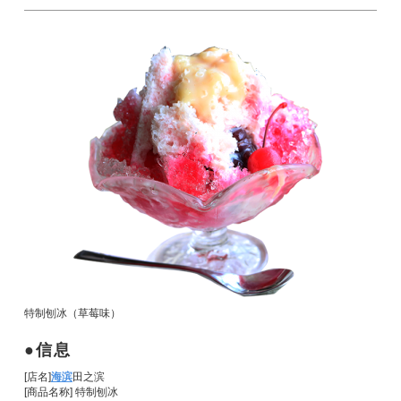
特制刨冰（草莓味）
信息
[店名]
海滨
田之滨
[商品名称] 特制刨冰