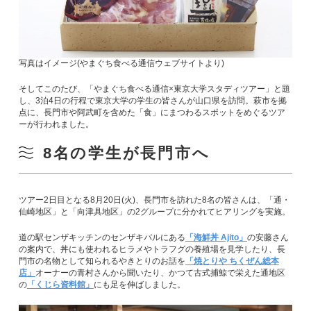
写真はイメージ(やまぐち食べる通信ウェブサイトより)
そしてこのたび、「やまぐち食べる通信×東京大学スタディツアー」と題
し、3泊4日の行程で東京大学の学生の皆さんが山口県を訪問。萩市を拠
点に、長門市や阿武町を含めた「食」にまつわるスポットをめぐるツア
ーが行われました。
8名の学生が長門市へ
ツアー2日目となる8月20日(火)、長門市を訪れた8名の皆さんは、「通・
仙崎地区」と「向津具地区」の2グループに分かれてヒアリングを実施。
道の駅センザキッチンのセンザキバルにある
「海鮮丼 Ajito」
の安藤さん
の案内で、丼にも使われるヒラメやトラフグの養殖場を見学したり、長
門市の名物として知られるやきとりのお話を
「焼とりや ちくぜん総本
店」
オーナーの青村さんから聞いたり、かつて古式捕鯨で栄えた通地区
の
「くじら資料館」
にも足を伸ばしました。