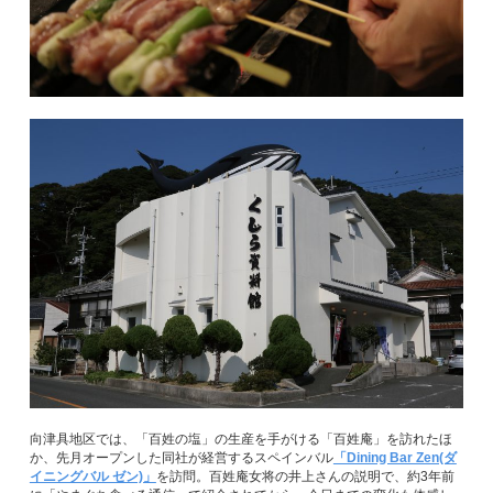
向津具地区では、「百姓の塩」の生産を手がける「百姓庵」を訪れたほ
か、先月オープンした同社が経営するスペインバル
「Dining Bar Zen(ダ
イニングバル ゼン)」
を訪問。百姓庵女将の井上さんの説明で、約3年前