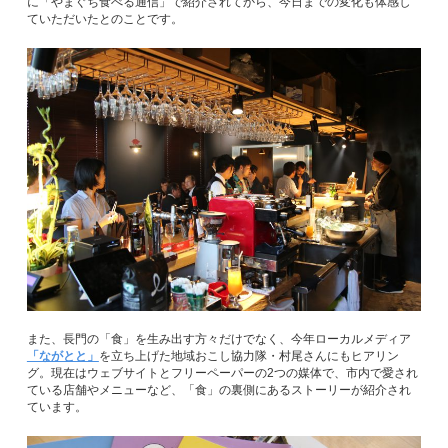
に「やまぐち食べる通信」で紹介されてから、今日までの変化も体感し
ていただいたとのことです。
また、長門の「食」を生み出す方々だけでなく、今年ローカルメディア
「ながとと」
を立ち上げた地域おこし協力隊・村尾さんにもヒアリン
グ。現在はウェブサイトとフリーペーパーの2つの媒体で、市内で愛され
ている店舗やメニューなど、「食」の裏側にあるストーリーが紹介され
ています。