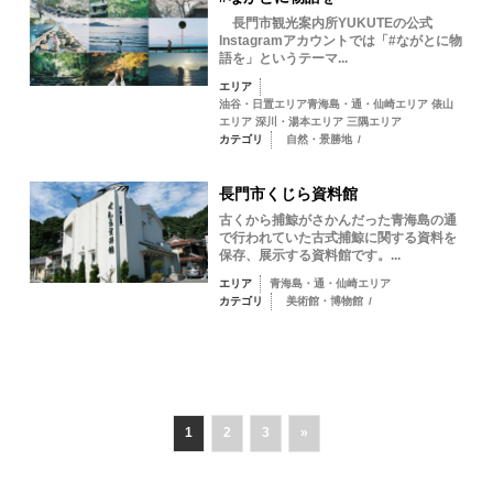
長門市観光案内所YUKUTEの公式
Instagramアカウントでは「#ながとに物
語を」というテーマ...
エリア
油谷・日置エリア青海島・通・仙崎エリア 俵山
エリア 深川・湯本エリア 三隅エリア
カテゴリ
自然・景勝地
/
長門市くじら資料館
古くから捕鯨がさかんだった青海島の通
で行われていた古式捕鯨に関する資料を
保存、展示する資料館です。...
エリア
青海島・通・仙崎エリア
カテゴリ
美術館・博物館
/
1
2
3
»