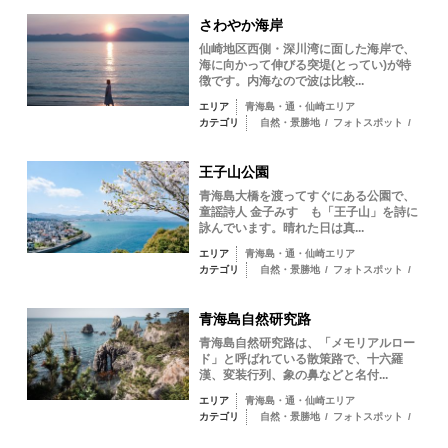
さわやか海岸
仙崎地区西側・深川湾に面した海岸で、
海に向かって伸びる突堤(とってい)が特
徴です。内海なので波は比較...
エリア
青海島・通・仙崎エリア
カテゴリ
自然・景勝地
/
フォトスポット
/
王子山公園
青海島大橋を渡ってすぐにある公園で、
童謡詩人 金子みすゞも「王子山」を詩に
詠んでいます。晴れた日は真...
エリア
青海島・通・仙崎エリア
カテゴリ
自然・景勝地
/
フォトスポット
/
青海島自然研究路
青海島自然研究路は、「メモリアルロー
ド」と呼ばれている散策路で、十六羅
漢、変装行列、象の鼻などと名付...
エリア
青海島・通・仙崎エリア
カテゴリ
自然・景勝地
/
フォトスポット
/