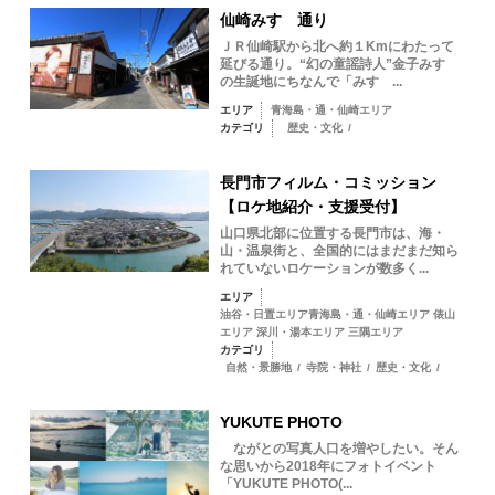
仙崎みすゞ通り
ＪＲ仙崎駅から北へ約１Kmにわたって
延びる通り。“幻の童謡詩人”金子みすゞ
の生誕地にちなんで「みすゞ...
エリア
青海島・通・仙崎エリア
カテゴリ
歴史・文化
/
長門市フィルム・コミッション
【ロケ地紹介・支援受付】
山口県北部に位置する長門市は、海・
山・温泉街と、全国的にはまだまだ知ら
れていないロケーションが数多く...
エリア
油谷・日置エリア青海島・通・仙崎エリア 俵山
エリア 深川・湯本エリア 三隅エリア
カテゴリ
自然・景勝地
/
寺院・神社
/
歴史・文化
/
YUKUTE PHOTO
ながとの写真人口を増やしたい。そん
な思いから2018年にフォトイベント
「YUKUTE PHOTO(...