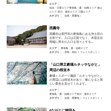
エリア
油谷・日置エリア青海島・通・仙崎エリア 俵山
エリア 深川・湯本エリア 三隅エリア
カテゴリ
自然・景勝地
/
西圓寺
西圓寺は長門市の青海島にある浄土宗の
古刹です。入口は正面でなく、本堂左右
両端に男女の入口を別々とする...
エリア
青海島・通・仙崎エリア
カテゴリ
寺院・神社
/
フォトスポット
/
「山口県立劇場ルネッサながと」
周辺の桜並木
劇場＋スポーツ施設「ルネッサながと」
の周辺には桜並木があり、春になると美
しい景色を見せてくれます。
エリア
青海島・通・仙崎エリア深川・湯本エリア
カテゴリ
自然・景勝地
/
フォトスポット
/
#ながとに物語を