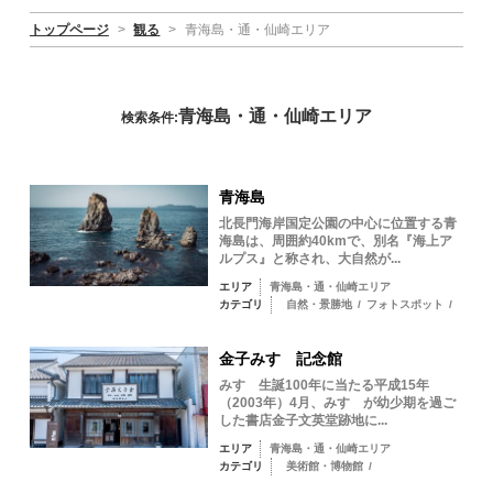
トップページ
>
観る
>
青海島・通・仙崎エリア
青海島・通・仙崎エリア
検索条件:
青海島
北長門海岸国定公園の中心に位置する青
海島は、周囲約40kmで、別名『海上ア
ルプス』と称され、大自然が...
エリア
青海島・通・仙崎エリア
カテゴリ
自然・景勝地
/
フォトスポット
/
金子みすゞ記念館
みすゞ生誕100年に当たる平成15年
（2003年）4月、みすゞが幼少期を過ご
した書店金子文英堂跡地に...
エリア
青海島・通・仙崎エリア
カテゴリ
美術館・博物館
/