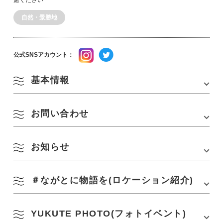
自然・景勝地
公式SNSアカウント：
基本情報
お問い合わせ
TEL
0837-27-0074
公式SNSアカウント
Instagram
X
お知らせ
(一社)長門市観光コンベンション協会
TEL :
0837-27-0074
＃ながとに物語を(ロケーション紹介)
フォト企画に関するお知らせ
– 2021年 –
YUKUTE PHOTO(フォトイベント)
長門市観光案内所YUKUTEの公式Instagramアカウントでは「
#ながとに
12.17：
旅するNICO STOP in 山口県長門市＜ながと写真旅 番外編＞公開
物語を
」というテーマで撮影された写真を投稿しています。