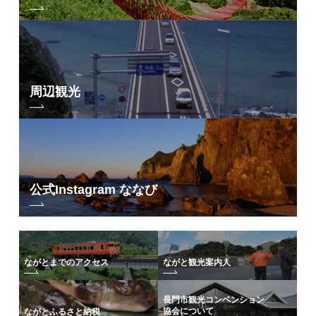
– 2018年 –
12.15：
「at SENZAKI vol.1」イベントレポート
10.25：
「at SENZAKI」参加者募集のお知らせ
周辺観光
公式Instagram ななび
ながとまでのアクセス
ながと観光案内人
長門市観光コンベンション
協会について
ながとふるさと納税