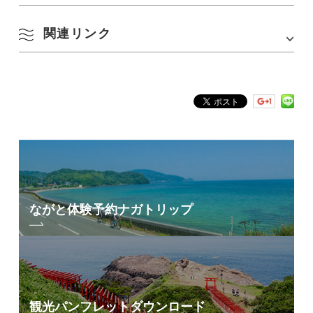
08.18：
特集記事／フォト企画「#ながとに物語を」が第30話まで公開
04.15：
「巡回写真展 写真家 岩倉しおりさんのながと写真旅」開催のお
1話12枚の写真の物語。これまでにない視点でながとをご覧いただけま
知らせ
関連リンク
長門市内をカメラを持って探検する少人数制フォトイベント。プレイベ
す。
03.26：
『写真家 岩倉しおりさんが恋した「山口・長門市」の美しい海岸
ントも含め、過去3回開催しています。
線』公開のお知らせ
※モデルの募集は行っておりません
03.24：
fotomoti×写真展「写真のウラガワ」に展示中
at misumi vol.2
03.18：
写真家 岩倉しおりさんのながと写真旅＜後編＞公開
写真家 岩倉しおりさんのながと写真旅
03.12：
写真家 岩倉しおりさんのながと写真旅＜前編＞公開
公式ページ
開催日：2019年6月1日
01.26：
写真展開催のお知らせ
開催場所：三隅地区
＃ながとに物語(ロケーション紹介)
– 2020年 –
イベントレポート：
YUKUTE PHOTO at misumi vol.2
12.25：
コンテスト入賞特典として写真展に参加します
12.03：
秋冬の物語がはじまりました
10.17：
「#ながとに物語を」公式ページオープン
08.03：
夏の物語がはじまりました
05.01：
春の物語がはじまりました
ながと体験予約
ナガトリップ
03.15：
「第2回撮影テクニックコンテスト」入賞
– 2019年 –
01.07：
「YUKUTE PHOTO」公式ページオープン
12.10：
「#ながとに物語を」投稿開始
06.21：
「at misumi vol.2」イベントレポート
05.07：
「at misumi vol.2」参加者募集のお知らせ
観光パンフレット
ダウンロード