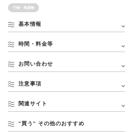
干物・海産物
基本情報
時間・料金等
住所
〒759-4712長門市油谷津黄1079-1
TEL
0837-33-1011
お問い合わせ
営業時間
■通常営業
アクセス
・JR人丸駅よりタクシーで15分 ・JR長門古市
9:00～17:00（イベント時変更あり）
駅で10分
定休日
なし
注意事項
TEL :
0837-33-1011
駐車場
・第1駐車場92台
・第2駐車場24台
駐車場料金
関連サイト
・普通車 300円/1時間
・大型バス 1500円/1回
・周辺道狭い箇所あり
・路上駐車禁止
"買う" その他のおすすめ
「元乃隅神社」