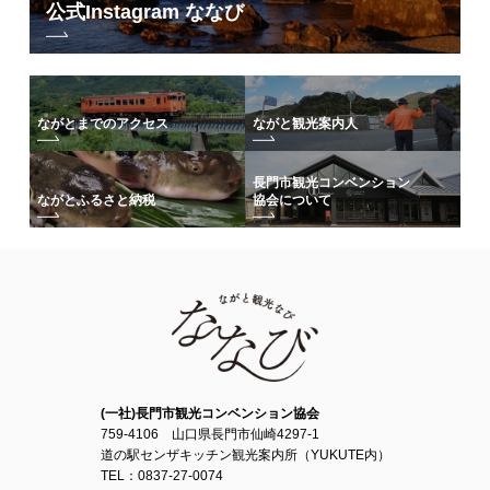
公式Instagram ななび
ながとまでのアクセス
ながと観光案内人
長門市観光コンベンション
協会について
ながとふるさと納税
(一社)長門市観光コンベンション協会
759-4106 山口県長門市仙崎4297-1
道の駅センザキッチン観光案内所（YUKUTE内）
TEL：0837-27-0074