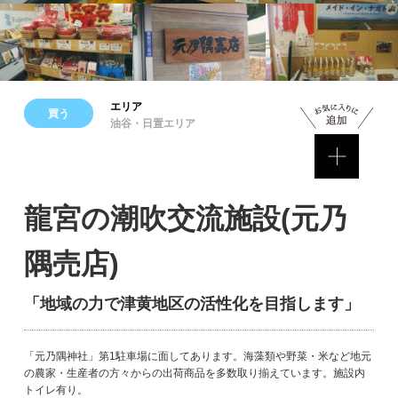
エリア
買う
油谷・日置エリア
龍宮の潮吹交流施設(元乃
隅売店)
「地域の力で津黄地区の活性化を目指します」
「元乃隅神社」第1駐車場に面してあります。海藻類や野菜・米など地元
の農家・生産者の方々からの出荷商品を多数取り揃えています。施設内
トイレ有り。