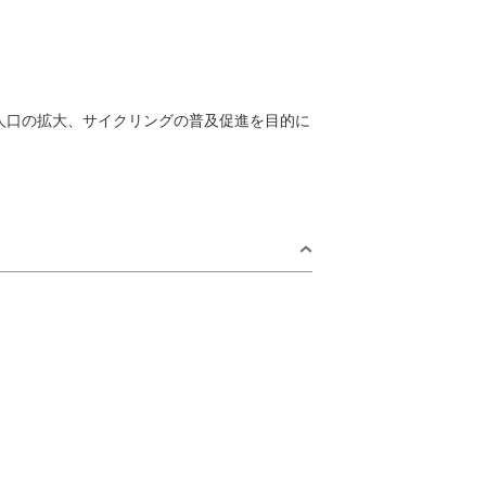
。
人口の拡大、サイクリングの普及促進を目的に
by Area
日
青海島・通・
仙崎エリア
2
日置エリア
三隅エリア
9
深川・湯本エリア