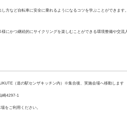
出し方など自転車に安全に乗れるようになるコツを学ぶことができます
多様にかつ継続的にサイクリングを楽しむことができる環境整備や交流
8月
エリアから検索
UKUTE（道の駅センザキッチン内）※集合後、実施会場へ移動します
火
水
木
金
土
崎4297-1
1
車場をご利用ください。
油谷・
4
5
6
7
8