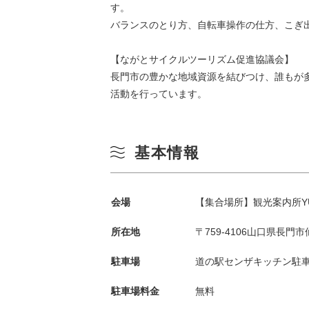
す。
バランスのとり方、自転車操作の仕方、こぎ
【ながとサイクルツーリズム促進協議会】
長門市の豊かな地域資源を結びつけ、誰もが
活動を行っています。
基本情報
季節から検索
by Season
会場
【集合場所】観光案内所Y
春
月
所在地
〒759-4106山口県長門市仙
夏
駐車場
道の駅センザキッチン駐
3
駐車場料金
無料
秋