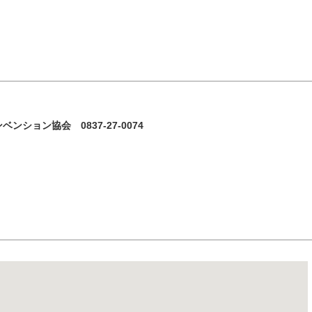
11
12
13
14
15
18
19
20
21
22
フリーワード検
25
26
27
28
29
ション協会 0837-27-0074
« 7月
9月 »