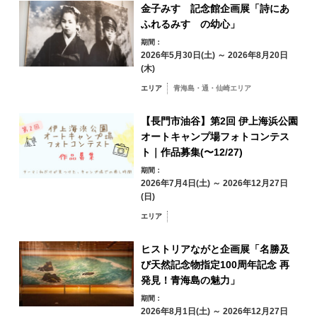
金子みすゞ記念館企画展「詩にあ
秋
ふれるみすゞの幼心」
17
18
19
20
21
22
23
期間：
2026年5月30日(土) ～ 2026年8月20日
冬
24
25
26
27
28
29
30
(木)
エリア
青海島・通・仙崎エリア
31
【長門市油谷】第2回 伊上海浜公園
エリアから検索
by Area
« 7月
9月 »
オートキャンプ場フォトコンテス
ト｜作品募集(〜12/27)
期間：
2026年7月4日(土) ～ 2026年12月27日
(日)
青海島・通・仙
エリア
崎エリア
油谷・日置エリア
三隅エリア
ヒストリアながと企画展「名勝及
び天然記念物指定100周年記念 再
深川・湯本エリア
発見！青海島の魅力」
俵山エリア
期間：
2026年8月1日(土) ～ 2026年12月27日