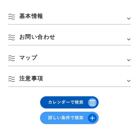
基本情報
お問い合わせ
会場
音信川河川公園
所在地
〒759-4103 山口県長門市深川湯本
マップ
湯本温泉旅館協同組合
アクセス
■JR山陰本線「長門湯本駅」から徒歩で約5分
TEL :
0837-25-3611
■中国自動車道「美祢IC」から車で約45分
8月
注意事項
駐車場
長門湯本温泉駐車場(国道316号線沿い)
Google Mapsはこちら
季節から検索
by Season
駐車場料金
有料(バスは予約制)
月
火
水
木
金
土
日
・雨天時中止
・来場の際には、マスク着用・消毒をお願いします
1
2
春
・主催者及び出店者は検温・消毒を徹底しています
3
4
5
6
7
8
9
夏