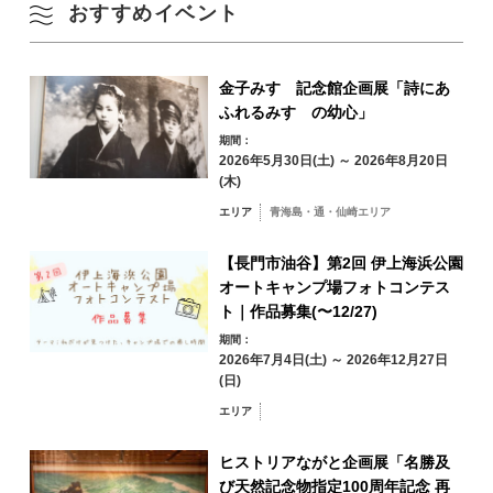
おすすめイベント
10
11
12
13
14
15
16
秋
17
18
19
20
21
22
23
金子みすゞ記念館企画展「詩にあ
ふれるみすゞの幼心」
冬
期間：
24
25
26
27
28
29
30
2026年5月30日(土) ～ 2026年8月20日
(木)
31
エリア
青海島・通・仙崎エリア
エリアから検索
by Area
« 7月
9月 »
【長門市油谷】第2回 伊上海浜公園
オートキャンプ場フォトコンテス
ト｜作品募集(〜12/27)
期間：
2026年7月4日(土) ～ 2026年12月27日
青海島・通・仙
(日)
崎エリア
エリア
油谷・日置エリア
三隅エリア
深川・湯本エリア
ヒストリアながと企画展「名勝及
び天然記念物指定100周年記念 再