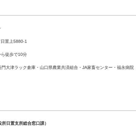
ー
市日置上5880-1
8月
エリアから検索
ら徒歩で10分
長門大津ラック倉庫・山口県農業共済組合・JA家畜センター・福永病院
火
水
木
金
土
1
油谷・
4
5
6
7
8
11
12
13
14
15
役所日置支所総合窓口課）