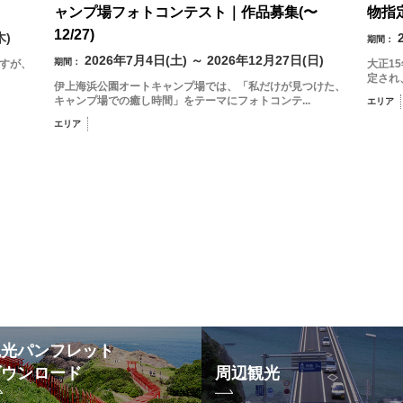
ャンプ場フォトコンテスト｜作品募集(〜
物指
12/27)
木)
期間：
2026年7月4日(土) ～ 2026年12月27日(日)
期間：
ますが、
大正1
定され
伊上海浜公園オートキャンプ場では、「私だけが見つけた、
キャンプ場での癒し時間」をテーマにフォトコンテ...
エリア
エリア
観光パンフレット
ダウンロード
周辺観光