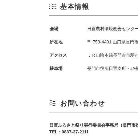
基本情報
会場
日置農村環境改善センタ
所在地
〒 759-4401 山口県長門
季節から検索
by Season
アクセス
ＪＲ山陰本線長門古市駅か
駐車場
長門市役所日置支所・JA
春
月
夏
お問い合わせ
3
秋
10
日置ふるさと祭り実行委員会事務局（長門市
冬
TEL :
0837-37-2111