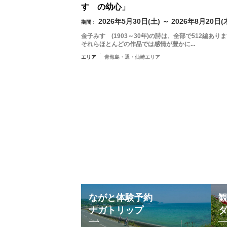
すゞの幼心」
2026年5月30日(土) ～ 2026年8月20日(
期間：
金子みすゞ(1903～30年)の詩は、全部で512編あり
それらほとんどの作品では感情が豊かに...
エリア
青海島・通・仙崎エリア
ながと体験予約
ナガトリップ