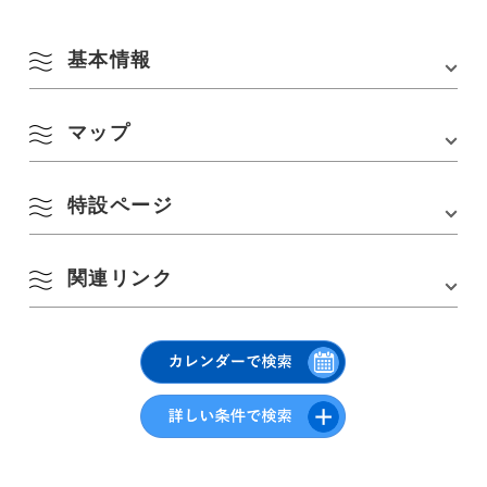
基本情報
マップ
会場
長門湯本温泉 紅葉の階段
アクセス
・長門市街から車で約10分(元乃隅神社から車で約
30分)
特設ページ
・［美祢方面から］中国自動車道「美祢IC」から
Google Mapsはこちら
車で約30分
8月
・［下関方面から］山陰道・長門俵山道路「長門
関連リンク
長門湯本温泉公式サイト「
紅葉ごろねBAR
」をご覧ください。
湯本温泉IC(無料区間)」から車で約5分
・JR美祢線「長門湯本駅」から徒歩10分
季節から検索
by Season
駐車場
長門湯本温泉駐車場(国道316号線沿い)
長門湯本温泉公式(公式サイト)
月
火
水
木
金
土
日
駐車場料金
有料(バスは予約制)
1
2
春
3
4
5
6
7
8
9