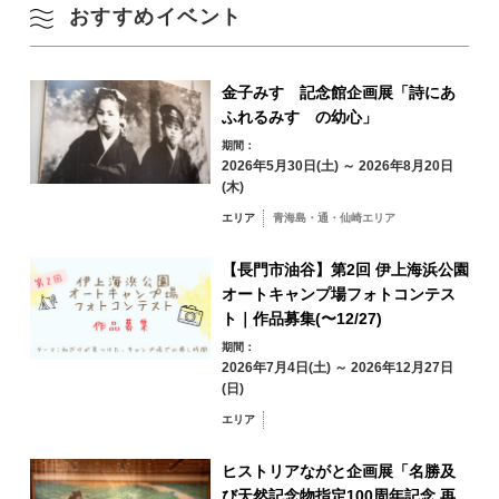
夏
おすすめイベント
10
11
12
13
14
15
16
秋
17
18
19
20
21
22
23
金子みすゞ記念館企画展「詩にあ
ふれるみすゞの幼心」
冬
24
25
26
27
28
29
30
期間：
2026年5月30日(土) ～ 2026年8月20日
(木)
31
エリア
青海島・通・仙崎エリア
エリアから検索
by Area
« 7月
9月 »
【長門市油谷】第2回 伊上海浜公園
オートキャンプ場フォトコンテス
ト｜作品募集(〜12/27)
期間：
2026年7月4日(土) ～ 2026年12月27日
青海島・通・仙
(日)
崎エリア
エリア
油谷・日置エリア
三隅エリア
深川・湯本エリア
ヒストリアながと企画展「名勝及
び天然記念物指定100周年記念 再