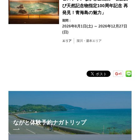
俵山エリア
び天然記念物指定100周年記念 再
記念乗車証
発見！青海島の魅力」
公式ページ
期間：
2026年8月1日(土) ～ 2026年12月27日
JR美祢線復旧10周年記念イベント
(日)
フリーワード検索
by Freeword
エリア
深川・湯本エリア
ながと体験予約
ナガトリップ