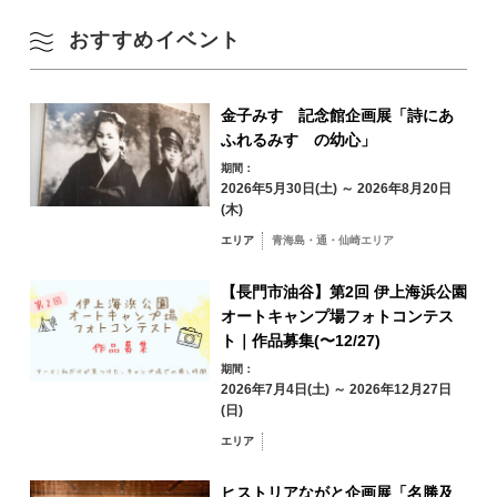
夏
おすすめイベント
豪華記念品配布先
10
11
12
13
14
15
16
厚狭駅(営業時間：6:00～23:00)
秋
17
18
19
20
21
22
23
長門市駅(営業時間：6:30～19:45)
金子みすゞ記念館企画展「詩にあ
美祢市役所 地域振興課(開庁時間：8:30～17:15 ※土日祝除く)
ふれるみすゞの幼心」
冬
24
25
26
27
28
29
30
期間：
豪華記念品
2026年5月30日(土) ～ 2026年8月20日
(木)
31
エリア
青海島・通・仙崎エリア
エリアから検索
by Area
« 7月
9月 »
【長門市油谷】第2回 伊上海浜公園
オートキャンプ場フォトコンテス
ト｜作品募集(〜12/27)
期間：
青海島・通・仙
2026年7月4日(土) ～ 2026年12月27日
崎エリア
(日)
油谷・日置エリア
三隅エリア
エリア
レトロ切符
深川・湯本エリア
フレーム切手
ヒストリアながと企画展「名勝及