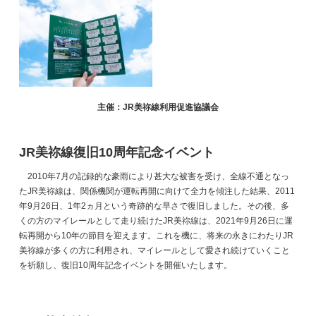
主催：JR美祢線利用促進協議会
JR美祢線復旧10周年記念イベント
2010年7月の記録的な豪雨により甚大な被害を受け、全線不通となっ
たJR美祢線は、関係機関が運転再開に向けて全力を傾注した結果、2011
年9月26日、1年2ヵ月という奇跡的な早さで復旧しました。その後、多
くの方のマイレールとして走り続けたJR美祢線は、2021年9月26日に運
転再開から10年の節目を迎えます。これを機に、将来の永きにわたりJR
美祢線が多くの方に利用され、マイレールとして愛され続けていくこと
を祈願し、復旧10周年記念イベントを開催いたします。