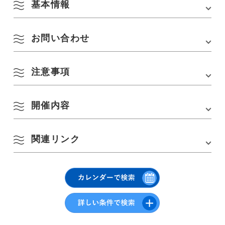
基本情報
お問い合わせ
会場
JR美祢線
注意事項
JR美祢線利用促進協議会
TEL :
0837-52-1128
Email : chiikishinkou@city.mine.lg.jp
開催内容
・記念品は、なくなり次第終了となります。あらかじめご了
8月
承ください
関連リンク
JR美祢線12駅のスタンプと、乗車スタンプをすべて集めると「豪華記念
品」をプレゼントします。
季節から検索
by Season
スタンプ設置場所
月
火
水
木
金
土
日
乗ろうよ！美祢線(JR美祢線利用促進協議会)
スタンプラリー台紙は、各駅に設置されたスタンプ押印台にあります。
1
2
春
JR美祢線各駅舎内
乗車スタンプとゴールスタンプは「JR厚狭駅」「JR長門市駅」「美
3
4
5
6
7
8
9
祢市役所」