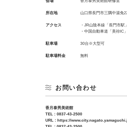
会場
香月泰男美術館研修室
所在地
山口県長門市三隅中湯免2
アクセス
・JR山陰本線「長門市駅
・中国自動車道「美祢IC」
駐車場
30台※大型可
駐車場料金
無料
季節から検索
by Season
春
お問い合わせ
月
夏
香月泰男美術館
TEL : 0837-43-2500
3
秋
URL : https://www.city.nagato.yamaguchi.
TEL :
0837-43-2500