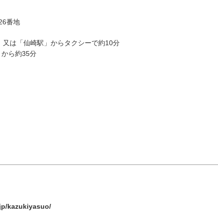
26番地
」又は「仙崎駅」からタクシーで約10分
から約35分
8月
エリアから検索
火
水
木
金
土
1
油谷・
4
5
6
7
8
jp/kazukiyasuo/