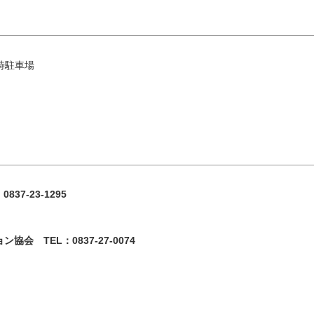
時駐車場
8月
エリアから検索
7-23-1295
火
水
木
金
土
 TEL：0837-27-0074
1
油谷・
4
5
6
7
8