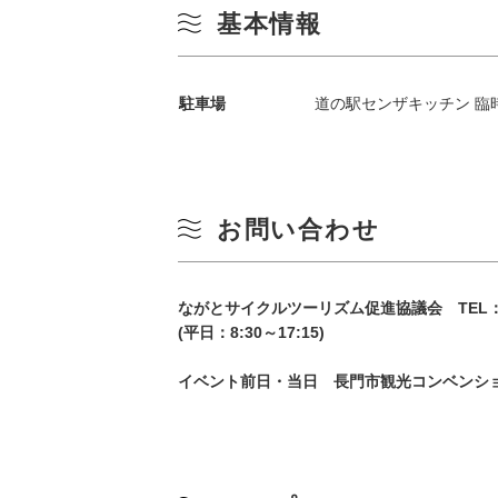
基本情報
駐車場
道の駅センザキッチン 臨
お問い合わせ
季節から検索
by Season
ながとサイクルツーリズム促進協議会 TEL：083
春
(平日：8:30～17:15)
月
イベント前日・当日 長門市観光コンベンション協会
夏
3
秋