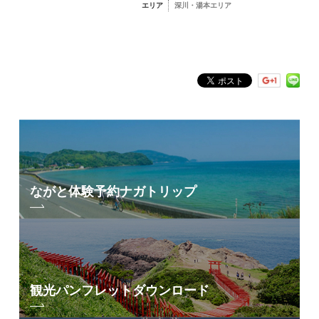
エリア
深川・湯本エリア
フリーワード検索
by Freeword
ながと体験予約
ナガトリップ
観光パンフレット
ダウンロード