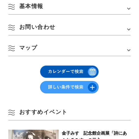
基本情報
お問い合わせ
会場
仙崎公民館〜道の駅センザキッチン
所在地
山口県長門市仙崎1374(仙崎公民館)
マップ
ぼくらの長門(担当:久永)
TEL :
090-8713-9594
8月
URL :
https://www.facebook.com/2330756637204784/
Google Mapsはこちら
季節から検索
by Season
月
火
水
木
金
土
日
1
2
春
おすすめイベント
3
4
5
6
7
8
9
夏
10
11
12
13
14
15
16
金子みすゞ記念館企画展「詩にあ