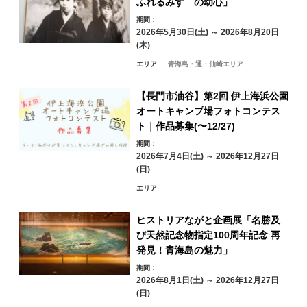
ふれるみすゞの幼心」
秋
17
18
19
20
21
22
23
期間：
2026年5月30日(土) ～ 2026年8月20日
(木)
冬
24
25
26
27
28
29
30
エリア
青海島・通・仙崎エリア
31
【長門市油谷】第2回 伊上海浜公園
オートキャンプ場フォトコンテス
エリアから検索
by Area
« 7月
9月 »
ト｜作品募集(〜12/27)
期間：
2026年7月4日(土) ～ 2026年12月27日
(日)
エリア
青海島・通・仙
崎エリア
ヒストリアながと企画展「名勝及
油谷・日置エリア
三隅エリア
び天然記念物指定100周年記念 再
深川・湯本エリア
発見！青海島の魅力」
期間：
俵山エリア
2026年8月1日(土) ～ 2026年12月27日
(日)