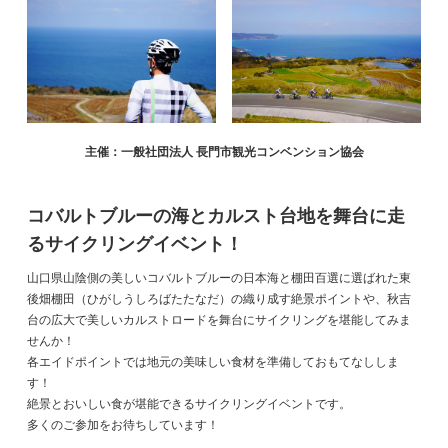
主催：一般社団法人 長門市観光コンベンション協会
コバルトブルーの海とカルスト台地を舞台に走
るサイクリングイベント！
山口県山陰側の美しいコバルトブルーの日本海と棚田百選に選ばれた東
後畑棚田（ひがしうしろばたたなだ）の織り成す絶景ポイントや、秋吉
台の広大で美しいカルストロードを舞台にサイクリングを堪能してみま
せんか！
各エイドポイントでは地元の美味しい食材を準備しておもてなししま
す！
絶景とおいしい食が堪能できるサイクリングイベントです。
多くのご参加をお待ちしています！