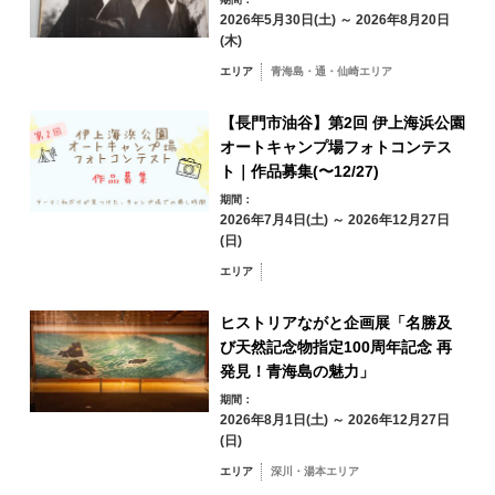
17
18
19
20
21
22
23
2026年5月30日(土) ～ 2026年8月20日
(木)
冬
24
25
26
27
28
29
30
エリア
青海島・通・仙崎エリア
【長門市油谷】第2回 伊上海浜公園
31
オートキャンプ場フォトコンテス
エリアから検索
by Area
ト｜作品募集(〜12/27)
« 7月
9月 »
期間：
2026年7月4日(土) ～ 2026年12月27日
(日)
エリア
青海島・通・仙
崎エリア
ヒストリアながと企画展「名勝及
び天然記念物指定100周年記念 再
油谷・日置エリア
三隅エリア
発見！青海島の魅力」
深川・湯本エリア
期間：
2026年8月1日(土) ～ 2026年12月27日
俵山エリア
(日)
エリア
深川・湯本エリア