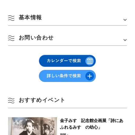
基本情報
お問い合わせ
会場
道の駅 センザキッチン スタート・ゴール
8月
所在地
〒759-4106 山口県長門市仙崎4297-1
一般社団法人 長門市観光コンベンション協会
季節から検索
by Season
月
火
水
木
金
土
日
長門市仙崎4297-1 センザキッチン観光案内所YUKUTE内
TEL :
0837-27-0074
Email : info@nanavi.jp
1
2
春
おすすめイベント
3
4
5
6
7
8
9
夏
金子みすゞ記念館企画展「詩にあ
10
11
12
13
14
15
16
ふれるみすゞの幼心」
秋
期間：