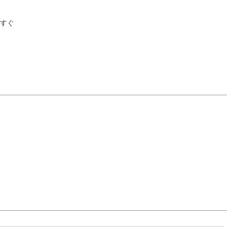
」すぐ
8月
エリアから検索
火
水
木
金
土
1
油谷・
4
5
6
7
8