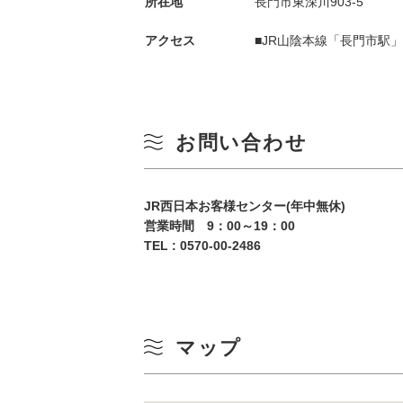
所在地
長門市東深川903-5
アクセス
■JR山陰本線「長門市駅
お問い合わせ
季節から検索
JR西日本お客様センター(年中無休)
by Season
営業時間 9：00～19：00
TEL :
0570-00-2486
春
月
夏
マップ
3
秋