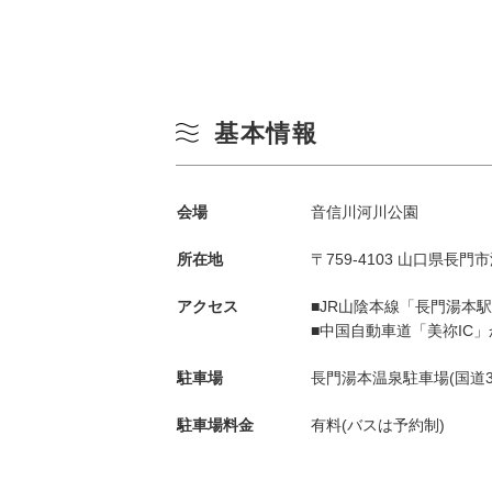
基本情報
会場
音信川河川公園
季節から検索
by Season
所在地
〒759-4103 山口県長門
アクセス
■JR山陰本線「長門湯本
春
■中国自動車道「美祢IC」
月
駐車場
長門湯本温泉駐車場(国道3
夏
駐車場料金
有料(バスは予約制)
3
秋