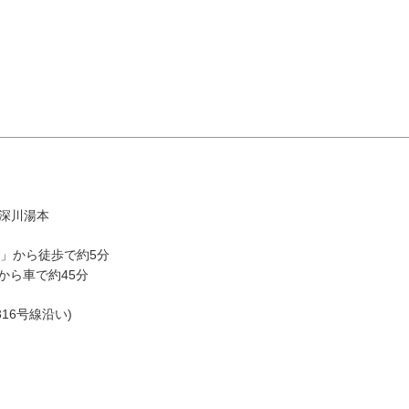
8月
エリアから検索
市深川湯本
駅」から徒歩で約5分
から車で約45分
火
水
木
金
土
16号線沿い)
1
油谷・
4
5
6
7
8