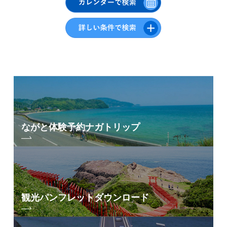
秋
17
18
19
20
21
22
23
冬
24
25
26
27
28
29
30
31
エリアから検索
by Area
« 7月
9月 »
ながと体験予約
ナガトリップ
青海島・通・仙
崎エリア
油谷・日置エリア
三隅エリア
深川・湯本エリア
観光パンフレット
ダウンロード
俵山エリア