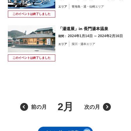
エリア
青海島・通・仙崎エリア
このイベントは
終了しました
「湯道展」in 長門湯本温泉
2024年1月14日 ～ 2024年2月16日
期間：
エリア
深川・湯本エリア
8月
このイベントは
終了しました
季節から検索
by Season
月
火
水
木
金
土
日
1
2
春
2月
前の月
次の月
3
4
5
6
7
8
9
夏
10
11
12
13
14
15
16