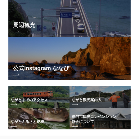
フリーワード検索
by Freeword
周辺観光
公式Instagram ななび
ながとまでのアクセス
ながと観光案内人
長門市観光コンベンション
協会について
ながとふるさと納税