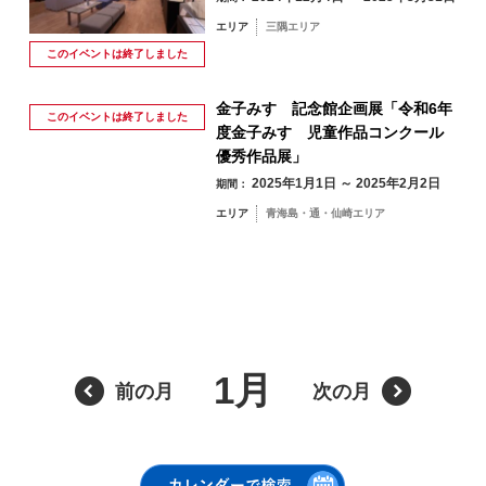
季節から検索
by Season
エリア
三隅エリア
月
火
水
木
金
土
日
このイベントは
終了しました
1
2
金子みすゞ記念館企画展「令和6年
春
このイベントは
終了しました
度金子みすゞ児童作品コンクール
3
4
5
6
7
8
9
優秀作品展」
夏
2025年1月1日 ～ 2025年2月2日
期間：
10
11
12
13
14
15
16
エリア
青海島・通・仙崎エリア
秋
17
18
19
20
21
22
23
冬
24
25
26
27
28
29
30
31
1月
前の月
次の月
エリアから検索
by Area
« 7月
9月 »