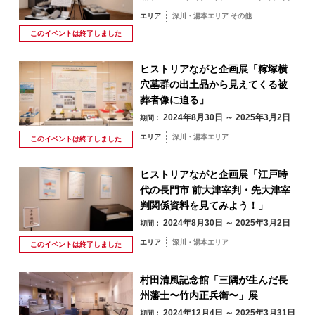
エリア
深川・湯本エリア その他
このイベントは
終了しました
ヒストリアながと企画展「糘塚横
穴墓群の出土品から見えてくる被
葬者像に迫る」
2024年8月30日 ～ 2025年3月2日
期間：
エリア
深川・湯本エリア
このイベントは
終了しました
ヒストリアながと企画展「江戸時
代の長門市 前大津宰判・先大津宰
判関係資料を見てみよう！」
2024年8月30日 ～ 2025年3月2日
期間：
エリア
深川・湯本エリア
このイベントは
終了しました
8月
村田清風記念館「三隅が生んだ長
州藩士〜竹内正兵衛〜」展
2024年12月4日 ～ 2025年3月31日
期間：