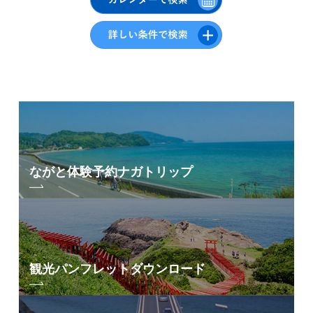
青海島・通・仙
崎エリア
油谷・日置エリア
三隅エリア
深川・湯本エリア
俵山エリア
ながと体験予約
ナガトリップ
フリーワード検索
by Freeword
観光パンフレット
ダウンロード