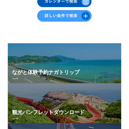
秋
17
18
19
20
21
22
23
冬
24
25
26
27
28
29
30
31
エリアから検索
by Area
« 7月
9月 »
ながと体験予約
ナガトリップ
青海島・通・仙
崎エリア
油谷・日置エリア
三隅エリア
深川・湯本エリア
観光パンフレット
ダウンロード
俵山エリア