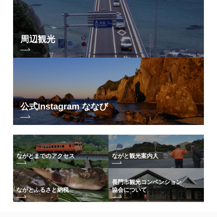
フリーワード検索
by Freeword
周辺観光
公式Instagram ななび
ながとまでのアクセス
ながと観光案内人
長門市観光コンベンション
協会について
ながとふるさと納税