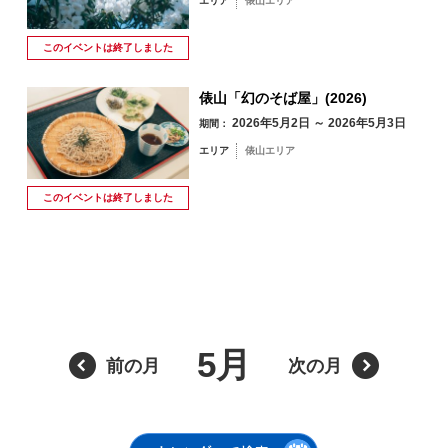
エリア
俵山エリア
このイベントは
終了しました
俵山「幻のそば屋」(2026)
2026年5月2日 ～ 2026年5月3日
期間：
エリア
俵山エリア
8月
このイベントは
終了しました
季節から検索
by Season
月
火
水
木
金
土
日
1
2
春
5月
前の月
次の月
3
4
5
6
7
8
9
夏
10
11
12
13
14
15
16