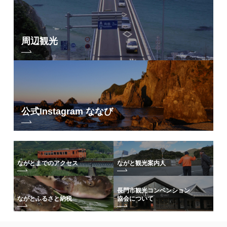
フリーワード検索
by Freeword
周辺観光
公式Instagram ななび
ながとまでのアクセス
ながと観光案内人
長門市観光コンベンション
協会について
ながとふるさと納税