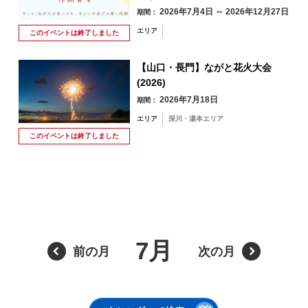
2026年7月4日 ～ 2026年12月27日
期間：
エリア
このイベントは
終了しました
【山口・長門】ながと花火大会
(2026)
2026年7月18日
期間：
8月
エリア
深川・湯本エリア
このイベントは
終了しました
季節から検索
by Season
月
火
水
木
金
土
日
1
2
春
7月
前の月
次の月
3
4
5
6
7
8
9
夏
10
11
12
13
14
15
16