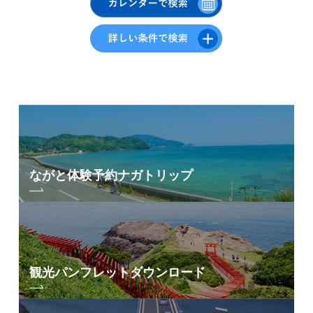
秋
17
18
19
20
21
22
23
冬
24
25
26
27
28
29
30
31
エリアから検索
by Area
« 7月
9月 »
ながと体験予約
ナガトリップ
青海島・通・仙
崎エリア
油谷・日置エリア
三隅エリア
深川・湯本エリア
観光パンフレット
ダウンロード
俵山エリア