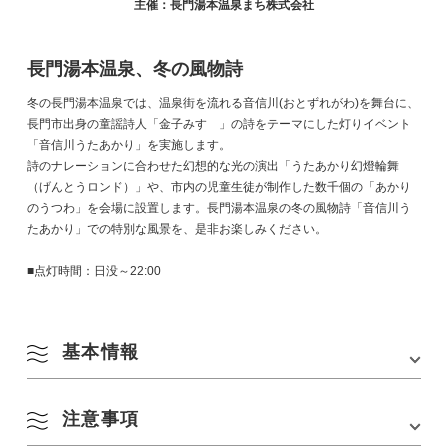
主催：長門湯本温泉まち株式会社
長門湯本温泉、冬の風物詩
冬の長門湯本温泉では、温泉街を流れる音信川(おとずれがわ)を舞台に、
長門市出身の童謡詩人「金子みすゞ」の詩をテーマにした灯りイベント
「音信川うたあかり」を実施します。
詩のナレーションに合わせた幻想的な光の演出「うたあかり幻燈輪舞
（げんとうロンド）」や、市内の児童生徒が制作した数千個の「あかり
のうつわ」を会場に設置します。長門湯本温泉の冬の風物詩「音信川う
たあかり」での特別な風景を、是非お楽しみください。
■点灯時間：日没～22:00
基本情報
注意事項
会場
長門湯本温泉