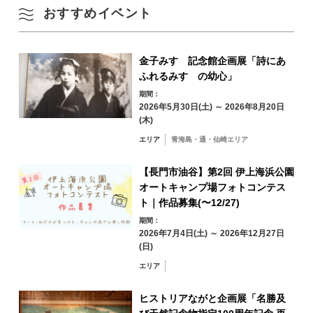
夏
おすすめイベント
10
11
12
13
14
15
16
秋
17
18
19
20
21
22
23
金子みすゞ記念館企画展「詩にあ
ふれるみすゞの幼心」
冬
24
25
26
27
28
29
30
期間：
2026年5月30日(土) ～ 2026年8月20日
(木)
31
エリア
青海島・通・仙崎エリア
エリアから検索
by Area
« 7月
9月 »
【長門市油谷】第2回 伊上海浜公園
オートキャンプ場フォトコンテス
ト｜作品募集(〜12/27)
期間：
2026年7月4日(土) ～ 2026年12月27日
青海島・通・仙
(日)
崎エリア
エリア
油谷・日置エリア
三隅エリア
深川・湯本エリア
ヒストリアながと企画展「名勝及