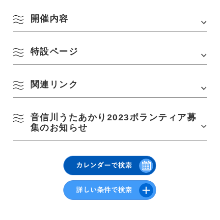
所在地
長門市深川湯本
開催内容
アクセス
■JR美祢線「長門湯本駅」下車 徒歩約10分
【ご来場の皆様へ】
■「門前」バス停下車、徒歩すぐ
・冬の温泉街は夜になると、とても冷え込みます。厚手のコ
■中国自動車道「美祢IC」から約30分
特設ページ
日時
ートやマフラーなど、防寒対策をお勧めします
・温泉街を流れる川はゲンジボタルの発生地として、とても
駐車場
長門湯本温泉駐車場
・2023年1月19日(木)～2月19日(日)
綺麗に守られています。ゴミはお持ち帰りください
点灯時間：日没～22時 ※雨天実施
・温泉街の川沿いに路上駐車はできません。駐車の際は、国
駐車場料金
関連リンク
有料
▽本イベントの特設ページは、下記ページよりご覧いただけます
道沿いの長門湯本温泉駐車場をご利用下さい
点灯エリア
・うたあかりの終了は22:00です。深夜に大声で騒いだり、地
・
音信川うたあかり2023特設サイト
元の方に迷惑にならないようにお願いします
①幻灯輪舞エリア(竹林の階段～恩湯・雁木広場)
8月
音信川うたあかり2023ボランティア募
・
音信川うたあかり2023特設サイト
【感染症対策】
②みすゞのお庭エリア(恩湯・芝生広場)
・
長門湯本温泉
・体調の悪い方、発熱のある方はご来場をご遠慮ください
集のお知らせ
③お魚たちの夢エリア(音信川河川公園)
④土あかりエリア(恩場前雁木広場)
・マスクを着用し、施設やお店に入る際は、手指消毒をお願
季節から検索
⑤おとずれ川エリア(雁木広場～河川公園)
い致します
by Season
⑥みすゞさんのモザイク壁画(engawa YUMOTO横)
・人と人との間隔は十分に確保してください
イベント設営などのボランティアを募集中。詳しくはこちらのリンクか
月
火
水
木
金
土
日
⑦一ノ瀬エリア(だいご長屋前)
・特定の場所での密な滞留はご遠慮願います
らご確認ください。
1
2
・
音信川うたあかり2023ボランティア募集
春
3
4
5
6
7
8
9