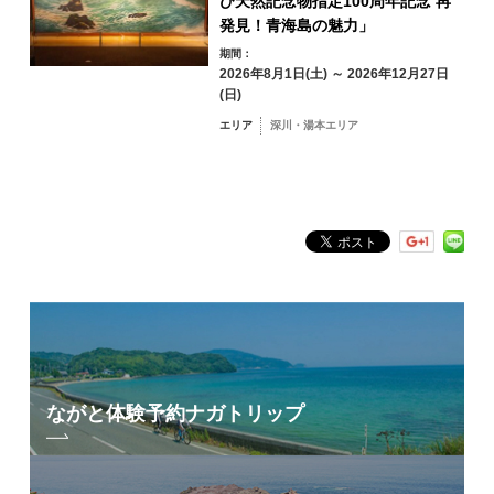
び天然記念物指定100周年記念 再
俵山エリア
発見！青海島の魅力」
期間：
2026年8月1日(土) ～ 2026年12月27日
(日)
エリア
深川・湯本エリア
フリーワード検索
by Freeword
ながと体験予約
ナガトリップ