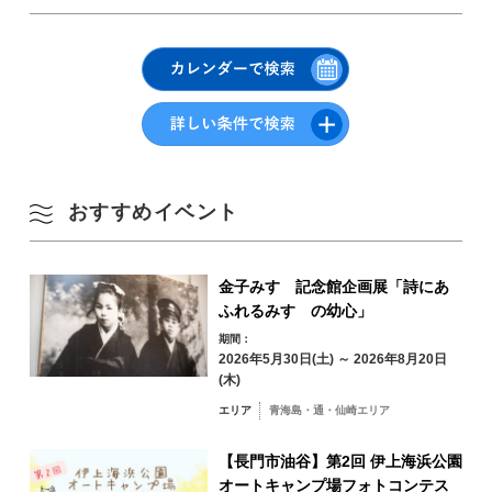
一般社団法人長門市観光コンベンション協会
TEL :
0837-32-11400837-22-8404
Email : yuya-tanada@hot-cha.tv
Google Mapsはこちら
8月
季節から検索
by Season
月
火
水
木
金
土
日
おすすめイベント
1
2
春
金子みすゞ記念館企画展「詩にあ
ふれるみすゞの幼心」
3
4
5
6
7
8
9
期間：
夏
2026年5月30日(土) ～ 2026年8月20日
10
11
12
13
14
15
16
(木)
秋
エリア
青海島・通・仙崎エリア
17
18
19
20
21
22
23
【長門市油谷】第2回 伊上海浜公園
冬
オートキャンプ場フォトコンテス
24
25
26
27
28
29
30