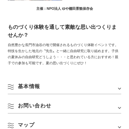
主催：NPO法人 ゆや棚田景観保存会
ものづくり体験を通して素敵な思い出つくりま
せんか？
自然豊かな長門市油谷の地で開催されるものづくり体験イベントです。
特技を生かした地元の〝先生〟と一緒に自由研究に取り組めます。子供
の夏休みの自由研究どうしよう・・・と思われている方におすすめ！親
子での参加も可能です。夏の思い出づくりにぜひ！
基本情報
お問い合わせ
会場
旧文洋小学校
所在地
〒 759-4711 山口県長門市油谷後畑1766
マップ
長門市宇津賀公民館