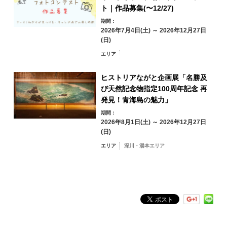
ト｜作品募集(〜12/27)
期間：
31
2026年7月4日(土) ～ 2026年12月27日
エリアから検索
(日)
by Area
« 7月
9月 »
エリア
ヒストリアながと企画展「名勝及
び天然記念物指定100周年記念 再
発見！青海島の魅力」
青海島・通・仙
崎エリア
期間：
2026年8月1日(土) ～ 2026年12月27日
油谷・日置エリア
三隅エリア
(日)
深川・湯本エリア
エリア
深川・湯本エリア
俵山エリア
フリーワード検索
by Freeword