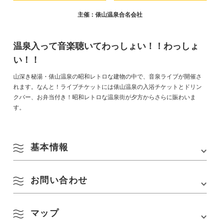
主催：俵山温泉合名会社
温泉入って音楽聴いてわっしょい！！わっしょ
い！！
山深き秘湯・俵山温泉の昭和レトロな建物の中で、音泉ライブが開催さ
れます。なんと！ライブチケットには俵山温泉の入浴チケットとドリン
クバー、お弁当付き！昭和レトロな温泉街が夕方からさらに賑わいま
す。
基本情報
お問い合わせ
会場
俵山温泉 温泉閣
所在地
〒759-4211 山口県長門市俵山
マップ
俵山温泉合名会社
アクセス
・JR美祢線「長門湯本駅」からバスで約20分