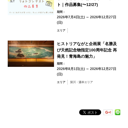
ト｜作品募集(〜12/27)
期間：
31
2026年7月4日(土) ～ 2026年12月27日
エリアから検索
(日)
by Area
« 7月
9月 »
エリア
ヒストリアながと企画展「名勝及
び天然記念物指定100周年記念 再
発見！青海島の魅力」
青海島・通・仙
崎エリア
期間：
2026年8月1日(土) ～ 2026年12月27日
油谷・日置エリア
三隅エリア
(日)
深川・湯本エリア
エリア
深川・湯本エリア
俵山エリア
フリーワード検索
by Freeword