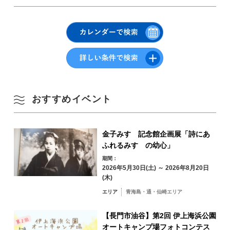
TEL :
0837-29-0001
・中国自動車道「美祢IC」から車で約50分
URL :
http://tawarayamaonsen.com/
駐車場
俵山温泉駐車場
Google Mapsはこちら
8月
駐車場料金
無料
季節から検索
by Season
月
火
水
木
金
土
日
おすすめイベント
1
2
春
金子みすゞ記念館企画展「詩にあ
ふれるみすゞの幼心」
3
4
5
6
7
8
9
期間：
夏
2026年5月30日(土) ～ 2026年8月20日
10
11
12
13
14
15
16
(木)
秋
エリア
青海島・通・仙崎エリア
17
18
19
20
21
22
23
【長門市油谷】第2回 伊上海浜公園
冬
オートキャンプ場フォトコンテス
24
25
26
27
28
29
30