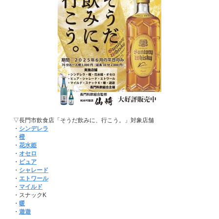
▽長門市飲食店「そうだ飲みに、行こう。」対象店舗
・
シンデレラ
・
橙
・
花水姫
・
オセロ
・
ピュア
・
シャレード
・
エトワール
・
マイルド
・スナックK
・
暖
・
遊遊