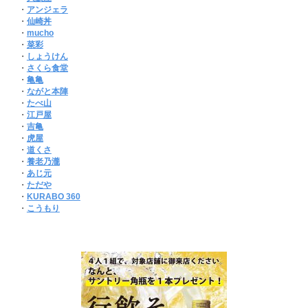
・
アンジェラ
・
仙崎丼
・
mucho
・
菜彩
・
しょうけん
・
さくら食堂
・
亀亀
・
ながと本陣
・
たべ山
・
江戸屋
・
吉亀
・
虎屋
・
道くさ
・
養老乃瀧
・
あじ元
・
ただや
・
KURABO 360
・
こうもり