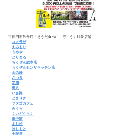
▽長門市飲食店「そうだ食べに、行こう」対象店舗
・
コメラザ
・
えみもり
・
うめや
・
とりまる
・
ちくぜん総本店
・
ちくぜんセンザキッチン店
・
金の鈴
・
さつき
・
花膳
・
田八
・
いさ路
・
とまりぎ
・
フタゴカフェ
・
みうら
・
くいどうらく
・
田中家
・
よし松
・
はしもと
・
大阪屋