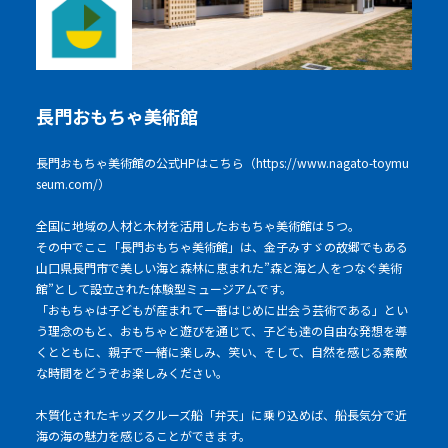
長門おもちゃ美術館
長門おもちゃ美術館の公式HPはこちら（https://www.nagato-toymu
seum.com/）
全国に地域の人材と木材を活用したおもちゃ美術館は５つ。
その中でここ「長門おもちゃ美術館」は、金子みすゞの故郷でもある
山口県長門市で美しい海と森林に恵まれた”森と海と人をつなぐ美術
館”として設立された体験型ミュージアムです。
「おもちゃは子どもが産まれて一番はじめに出会う芸術である」とい
う理念のもと、おもちゃと遊びを通じて、子ども達の自由な発想を導
くとともに、親子で一緒に楽しみ、笑い、そして、自然を感じる素敵
な時間をどうぞお楽しみください。
木質化されたキッズクルーズ船「弁天」に乗り込めば、船長気分で近
海の海の魅力を感じることができます。