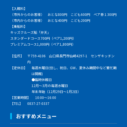
【入館料】
（市外からのお客様） おとな800円 こども600円 ペア券１300円
（市内からのお客様） おとな400円 こども200円
【乗船料】
キッズクルーズ船「弁天」
スタンダードコース700円（ペア1,200円）
プレミアムコース1,000円（ペア1,800円）
【住所】
〒759-4106 山口県長門市仙崎4297-1 センザキッチン
内
【定休日】
毎週木曜日(但し、祝日、GW、夏休み期間中など繁忙期
は開館)
●臨時休館日
12月～3月の毎週水曜日
年末年始（12月29日～1月2日）
【営業時間】
10:00～16:00
【TEL】
0837-27-0337
おすすめメニュー