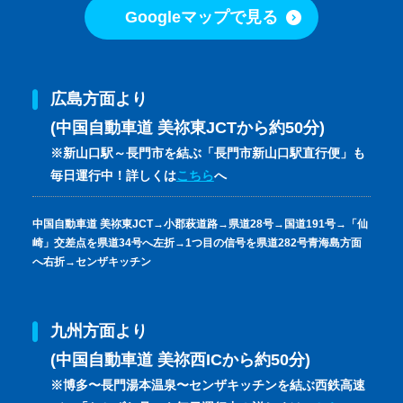
Googleマップで見る
広島方面より
(中国自動車道 美祢東JCTから約50分)
※新山口駅～長門市を結ぶ「長門市新山口駅直行便」も
毎日運行中！詳しくは
こちら
へ
中国自動車道 美祢東JCT→小郡萩道路→県道28号→国道191号→「仙
崎」交差点を県道34号へ左折→1つ目の信号を県道282号青海島方面
へ右折→センザキッチン
九州方面より
(中国自動車道 美祢西ICから約50分)
※博多〜長門湯本温泉〜センザキッチンを結ぶ西鉄高速